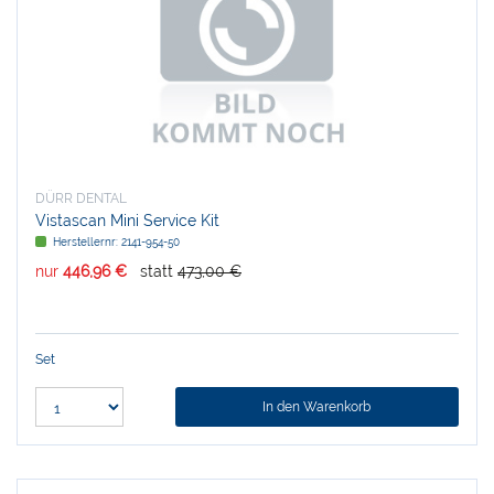
DÜRR DENTAL
Vistascan Mini Service Kit
Herstellernr:
2141-954-50
nur
446,96 €
statt
473,00 €
Set
In den Warenkorb