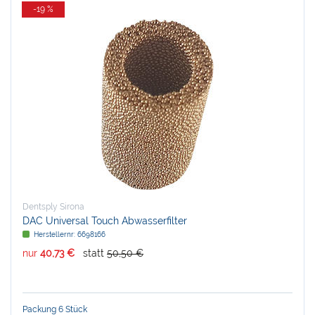
-19 %
Dentsply Sirona
DAC Universal Touch Abwasserfilter
Herstellernr:
6698166
nur
40,73 €
statt
50,50 €
Packung 6 Stück