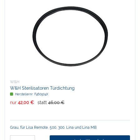
W&H
W&H Sterilisatoren Türdichtung
Herstellernr:
F460504X
nur
42,00 €
statt
46,00 €
Grau, für Lisa Remote, 500, 300, Lina und Lina MB