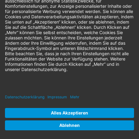
-1 %
Melag
Carebox Filter
Herstellernr:
ME21412
nur
22,65 €
statt
23,00 €