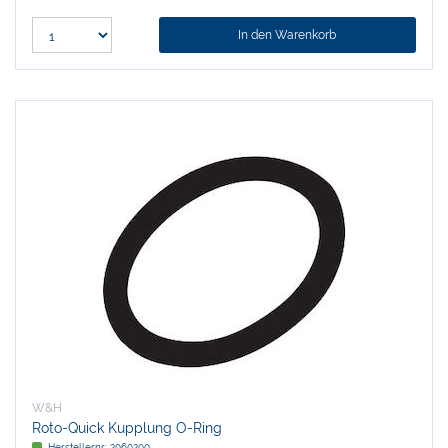
In den Warenkorb
W&H
Roto-Quick Kupplung O-Ring
Herstellernr:
2060200