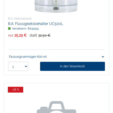
B.A. International
B.A. Flüssigkeitsbehälter UC500L
Herstellernr:
BA150515
nur
25,29 €
statt
32,50 €
In den Warenkorb
-16 %