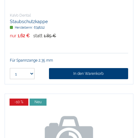
KaVo Dental
Staubschutzkappe
Herstellernr:
6748212
nur
1,62 €
statt
1,85 €
Für Spannzange 2,35 mm
In den Warenkorb
-10 %
Neu