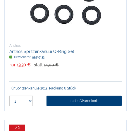
Anthos
Anthos Spritzenkanüle O-Ring Set
Herstellernr:
95509133
nur
13,30 €
statt
14,00 €
Für Spritzenkanüle 2012, Packung 6 Stück
In den Warenkorb
-2 %