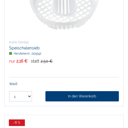
KaVo Dental
Speischalensieb
Herstellernr:
2105152
nur
2,16 €
statt
2,50 €
Weiß
In den Warenkorb
-8 %