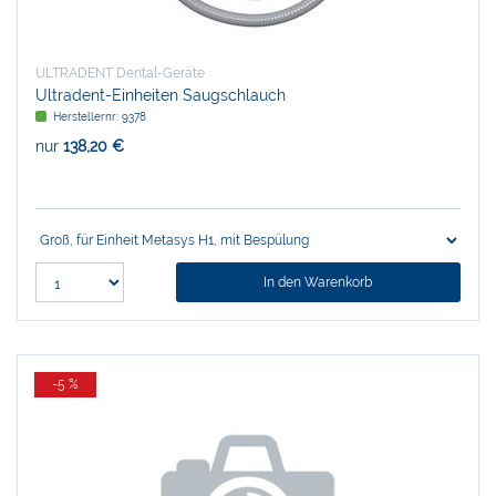
ULTRADENT Dental-Geräte
Ultradent-Einheiten Saugschlauch
Herstellernr:
9378
nur
138,20 €
In den Warenkorb
-5 %