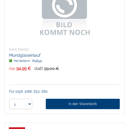
KaVo Dental
Mundglaseinlauf
Herstellernr:
7648541
nur
94,99 €
statt
99,00 €
Für 1058, 1066, E50, E80
In den Warenkorb