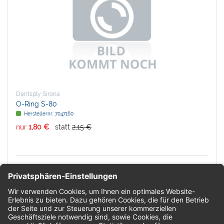
Dentsply Sirona
O-Ring S-80
Herstellernr:
7047160
nur
1,80 €
statt
2,15 €
In den Warenkorb