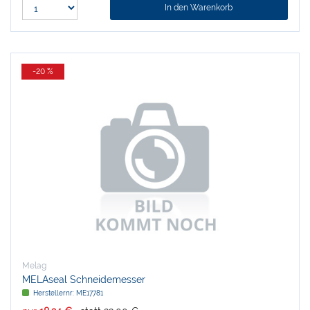
In den Warenkorb
-20 %
Melag
MELAseal Schneidemesser
Herstellernr:
ME17781