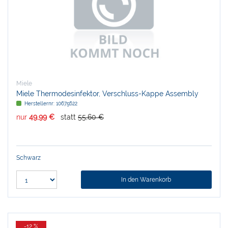
Miele
Miele Thermodesinfektor, Verschluss-Kappe Assembly
Herstellernr:
10675622
nur
49,99 €
statt
55,60 €
Schwarz
In den Warenkorb
-12 %