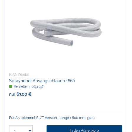
KaVo Dental
Spraynebel Absaugschlauch 1660
Herstellernr:
10135157
nur
63,00 €
Für Arztelement S-/T-Version, Länge 1.600 mm, grau
In den Warenkorb