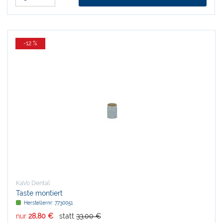
-12 %
KaVo Dental
Taste montiert
Herstellernr:
7730051
nur
28,80 €
statt
33,00 €