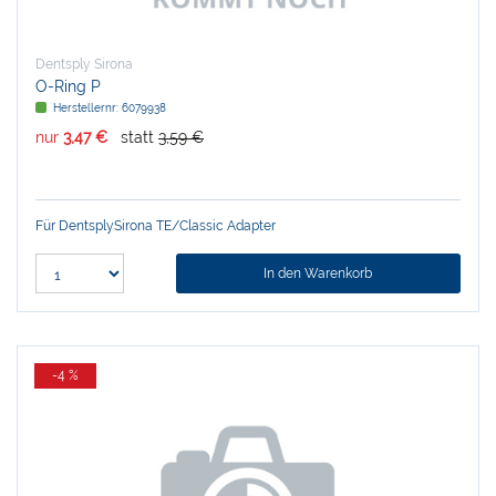
Dentsply Sirona
O-Ring P
Herstellernr:
6079938
nur
3,47 €
statt
3,59 €
Für DentsplySirona TE/Classic Adapter
In den Warenkorb
-4 %