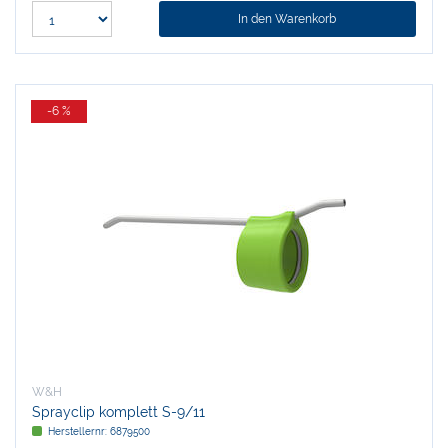
In den Warenkorb
-6 %
W&H
Sprayclip komplett S-9/11
Herstellernr:
6879500