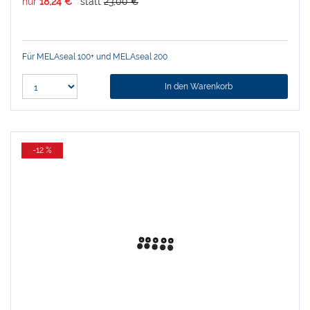
nur
18,24 €
statt
23,00 €
Für MELAseal 100+ und MELAseal 200
In den Warenkorb
-12 %