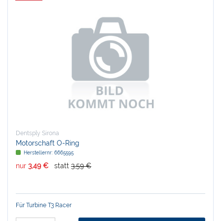
Dentsply Sirona
Motorschaft O-Ring
Herstellernr:
6665595
nur
3,49 €
statt
3,59 €
Für Turbine T3 Racer