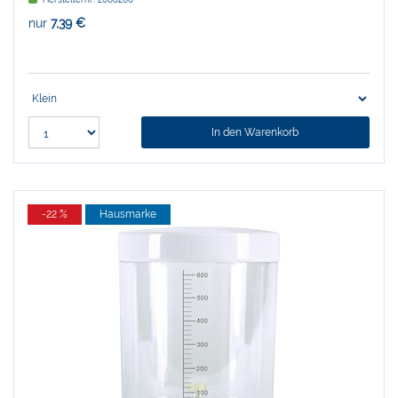
nur
7,39 €
In den Warenkorb
-22 %
Hausmarke