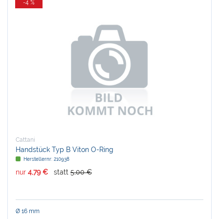
-4 %
Cattani
Handstück Typ B Viton O-Ring
Herstellernr:
210938
nur
4,79 €
statt
5,00 €
Ø 16 mm