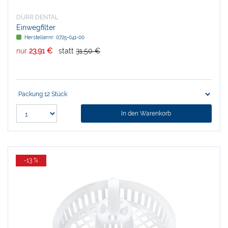
DÜRR DENTAL
Einwegfilter
Herstellernr:
0725-041-00
nur
23,91 €
statt
31,50 €
In den Warenkorb
-13 %