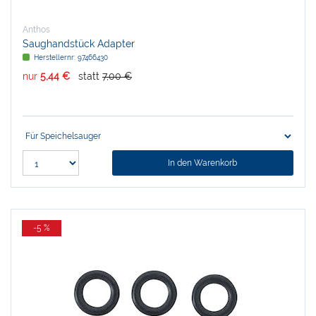
Anthos
Saughandstück Adapter
Herstellernr:
97466430
nur
5,44 €
statt
7,00 €
In den Warenkorb
-5 %