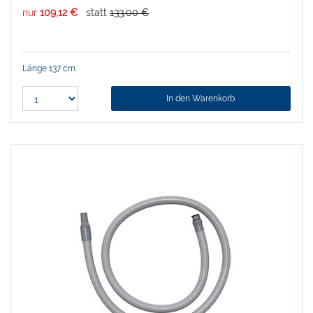
nur
109,12 €
statt
133,00 €
Länge 137 cm
In den Warenkorb