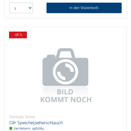
In den Warenkorb
-18 %
Dentsply Sirona
C8+ Speichelzieherschlauch
Herstellernr:
5962084