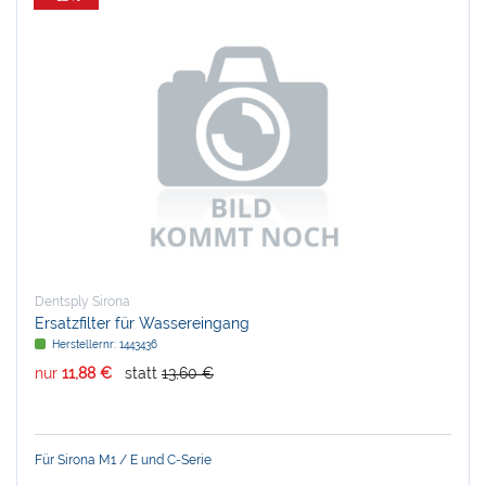
Dentsply Sirona
Ersatzfilter für Wassereingang
Herstellernr:
1443436
nur
11,88 €
statt
13,60 €
Für Sirona M1 / E und C-Serie