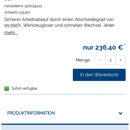
Herstellernr:
900034410
Artikelnr:
515162
Sicherer Arbeitsablauf durch einen Abscheidegrad von
99,995%. Werkzeugloser und schneller Wechsel. Jeder
Filter wird mit einem individuellen Zertifikat ausgeliefert
mehr...
(geprüft nach DIN EN/IEC 60335-2-69 A.3/AA.22.201.2 und
EN 1822-5 Hepa Filters / MIL-STD 282 Type: C).
*
nur
236,40 €
Packung:
1 H+Hepa-Filter und 1 Abluftfilter.
Menge:
In den Warenkorb
Sofort verfügbar
PRODUKTINFORMATION