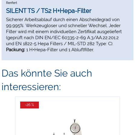
Renfert
SILENT TS / TS2 H+Hepa-Filter
Sicherer Arbeitsablauf durch einen Abscheidegrad von
99,995%. Werkzeugloser und schneller Wechsel. Jeder
Filter wird mit einem individuellen Zertifikat ausgeliefert
(geprüft nach DIN EN/IEC 60335-2-69 A.3/AA.22.201.2
und EN 1822-5 Hepa Filters / MIL-STD 282 Type: C).
Packung:
1 H+Hepa-Filter und 1 Abluftfilter.
Das könnte Sie auch
interessieren:
-26 %
-