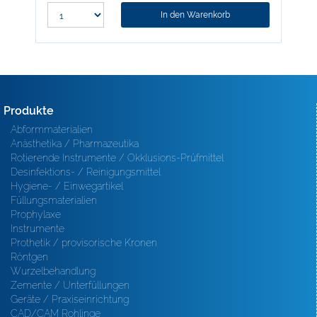
In den Warenkorb
Produkte
Abformmaterialien
Anästhetika / Pharmazeutika
Rotierende Instrumente / Okklusions-Prüfmittel
Desinfektions- / Reinigungsmittel
Hygiene- / Einwegartikel
Füllungsmaterialien
Prophylaxe
Instrumente
Prothetik / provisorische Kronen
Röntgen
Wurzelbehandlung
Zemente / Unterfüllungen
Geräte / Praxiseinrichtung
CAD/CAM Rohlinge