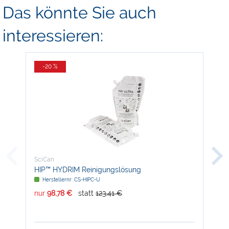
Das könnte Sie auch
interessieren:
-20 %
-
SciCan
Sci
HIP™ HYDRIM Reinigungslösung
Mik
Herstellernr: CS-HIPC-U
H
nur
98,78 €
statt
123,41 €
nur