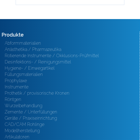
Produkte
Abformmaterialien
Anästhetika / Pharmazeutika
Rotierende Instrumente / Okklusions-Prüfmittel
Desinfektions- / Reinigungsmittel
Hygiene- / Einwegartikel
Füllungsmaterialien
Prophylaxe
Instrumente
Prothetik / provisorische Kronen
Röntgen
Wurzelbehandlung
Zemente / Unterfüllungen
Geräte / Praxiseinrichtung
CAD/CAM Rohlinge
Modellherstellung
Artikulatoren