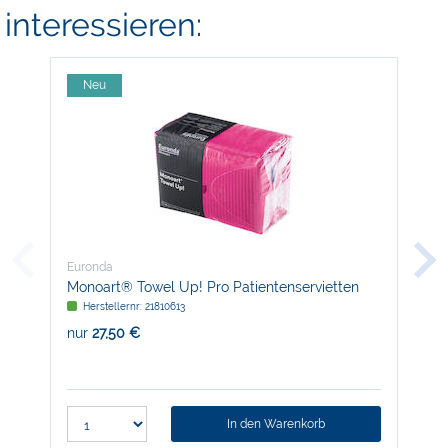
interessieren:
Neu
-
Euronda
Eur
Monoart® Towel Up! Pro Patientenservietten
Mon
Herstellernr: 21810613
H
nur
27,50 €
nur
In den Warenkorb