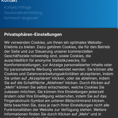
Kontakt
Kontakt/Anfrage
Neukundenanmeldung
Kennwort vergessen
Bestellungen
Sendung verfolgen
Geprüfter Shop