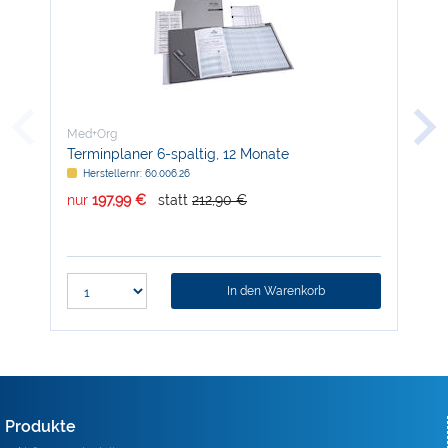
Med+Org
Med
Terminplaner 6-spaltig, 12 Monate
Ter
Herstellernr: 60.006.26
H
nur
197,99 €
statt
212,90 €
nur
In den Warenkorb
Produkte