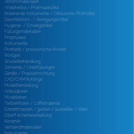
Abformmaterialien
Anästhetika / Pharmazeutika
Rotierende Instrumente / Okklusions-Prüfmittel
Desinfektions- / Reinigungsmittel
Hygiene- / Einwegartikel
Füllungsmaterialien
Prophylaxe
Instrumente
Prothetik / provisorische Kronen
Röntgen
Wurzelbehandlung
Zemente / Unterfüllungen
Geräte / Praxiseinrichtung
CAD/CAM Rohlinge
Modellherstellung
Artikulatoren
Modellieren
Tiefziehfolien / Löffelmaterial
Einbettmassen / gießen / ausbetten / löten
Oberfl ächenbearbeitung
Keramik
Verblendmaterialien
Instrumente