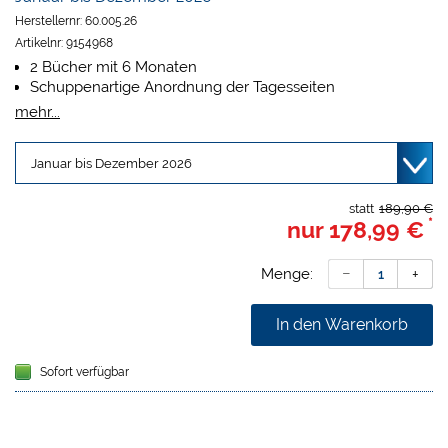
Herstellernr:
60.005.26
Artikelnr:
9154968
2 Bücher mit 6 Monaten
Schuppenartige Anordnung der Tagesseiten
6 Spalten pro Tag
mehr...
15-Minuten-Taktung
Terminvergabe von 07:30 Uhr bis 21:00 Uhr
statt
189,90 €
*
nur
178,99 €
Menge:
In den Warenkorb
Sofort verfügbar