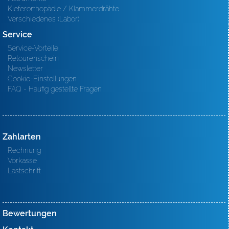
Kieferorthopädie / Klammerdrähte
Verschiedenes (Labor)
Service
Service-Vorteile
Retourenschein
Newsletter
Cookie-Einstellungen
FAQ - Häufig gestellte Fragen
Zahlarten
Rechnung
Vorkasse
Lastschrift
Bewertungen