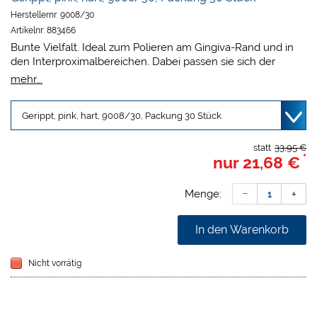
Herstellernr:
9008/30
Artikelnr:
883466
Bunte Vielfalt. Ideal zum Polieren am Gingiva-Rand und in
den Interproximalbereichen. Dabei passen sie sich der
Zahnkontur an und erreichen auch schwer zugängliche
mehr...
Bereiche. Der Farbcode vereinfacht die Cups-Auswahl, der
verschiedenen Formen und Härtegrade. Alle Prophy Cups
sind latexfrei (nicht Naturlatex) mit einem Kupfer-Zink-
Mandrell.
statt
33,95 €
*
nur
21,68 €
Die Kerr Einweg Prophy Cups sind verfügbar in
unterschiedlichen:
Packungsinhalt 30 oder 120 Cups
Menge:
Zwei Härtegrade (weich oder hart)
Snap-On, Screw oder Latch Type (Winkelstückschaft)
In den Warenkorb
Variante
Nicht vorrätig