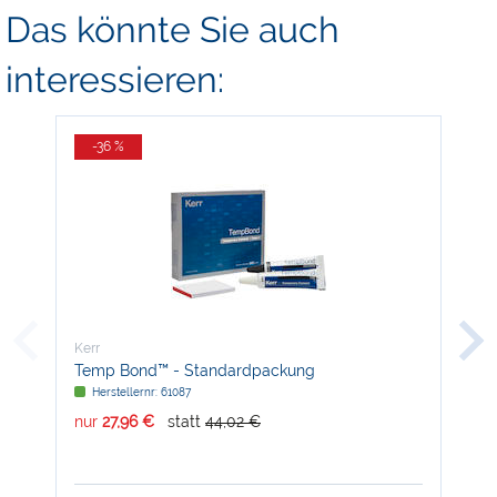
Das könnte Sie auch
interessieren:
-36 %
-
Kerr
Kerr
Temp Bond™ - Standardpackung
Cle
Herstellernr: 61087
H
nur
27,96 €
statt
44,02 €
nur