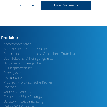
In den Warenkorb
Produkte
Abformmaterialien
Anästhetika / Pharmazeutika
Rotierende Instrumente / Okklusions-Prüfmittel
Desinfektions- / Reinigungsmittel
Hygiene- / Einwegartikel
Füllungsmaterialien
Prophylaxe
Instrumente
Prothetik / provisorische Kronen
Röntgen
Wurzelbehandlung
Zemente / Unterfüllungen
Geräte / Praxiseinrichtung
CAD/CAM Rohlinge