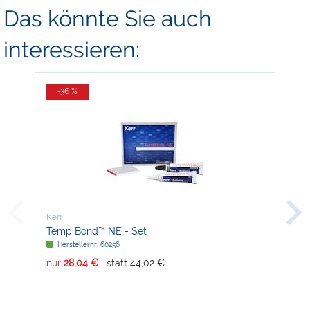
Das könnte Sie auch
interessieren:
-36 %
-
Kerr
Kerr
Temp Bond™ NE - Set
Gin
imp
Herstellernr: 60256
H
nur
28,04 €
statt
44,02 €
nur