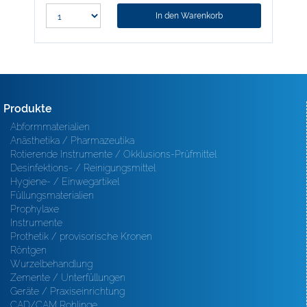
In den Warenkorb
Produkte
Abformmaterialien
Anästhetika / Pharmazeutika
Rotierende Instrumente / Okklusions-Prüfmittel
Desinfektions- / Reinigungsmittel
Hygiene- / Einwegartikel
Füllungsmaterialien
Prophylaxe
Instrumente
Prothetik / provisorische Kronen
Röntgen
Wurzelbehandlung
Zemente / Unterfüllungen
Geräte / Praxiseinrichtung
CAD/CAM Rohlinge