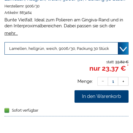
Herstellernr:
9006/30
Artikelnr:
883464
Bunte Vielfalt. Ideal zum Polieren am Gingiva-Rand und in
den Interproximalbereichen. Dabei passen sie sich der
Zahnkontur an und erreichen auch schwer zugängliche
mehr...
Bereiche. Der Farbcode vereinfacht die Cups-Auswahl, der
verschiedenen Formen und Härtegrade. Alle Prophy Cups
sind latexfrei (nicht Naturlatex) mit einem Kupfer-Zink-
Mandrell.
statt
33,82 €
*
nur
23,37 €
Die Kerr Einweg Prophy Cups sind verfügbar in
unterschiedlichen:
Packungsinhalt 30 oder 120 Cups
Menge:
Zwei Härtegrade (weich oder hart)
Snap-On, Screw oder Latch Type (Winkelstückschaft)
In den Warenkorb
Variante
Sofort verfügbar