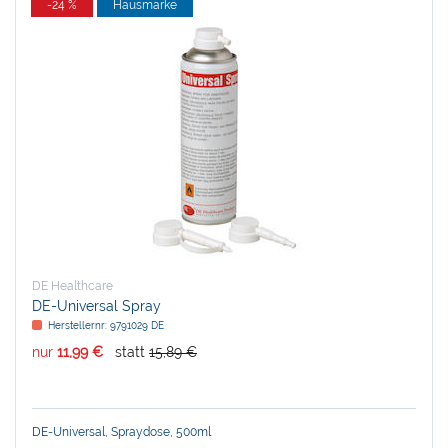
-24 %
Hausmarke
DE Healthcare
DE-Universal Spray
Herstellernr:
9791029 DE
nur
11,99 €
statt
15,89 €
DE-Universal, Spraydose, 500ml