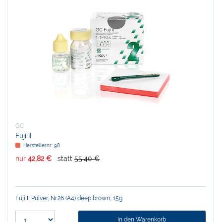
GC
Fuji II
Herstellernr:
98
nur
42,82 €
statt
55,40 €
Fuji II Pulver, Nr.26 (A4) deep brown, 15g
In den Warenkorb