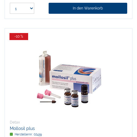
In den Warenkorb
-10 %
Detax
Mollosil plus
Herstellernr:
02439