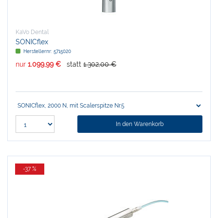
KaVo Dental
SONICflex
Herstellernr:
5715020
nur
1.099,99 €
statt
1.302,00 €
In den Warenkorb
-37 %