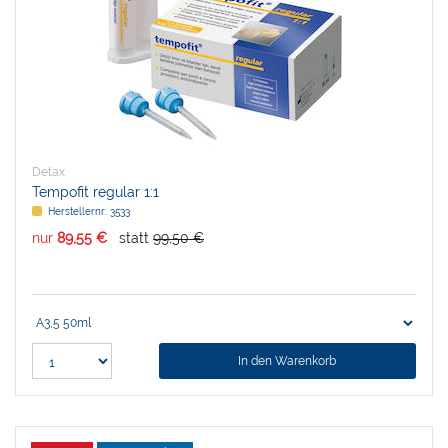
Detax
Tempofit regular 1:1
Herstellernr:
3533
nur
89,55 €
statt
99,50 €
In den Warenkorb