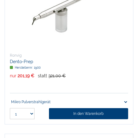
Ronvig
Dento-Prep
Herstellernr:
1900
nur
201,19 €
statt
321,00 €
In den Warenkorb