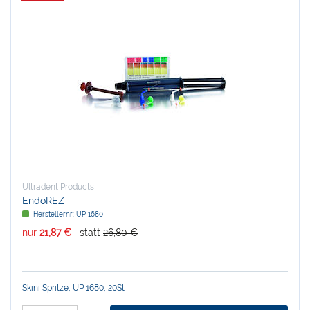
Ultradent Products
EndoREZ
Herstellernr:
UP 1680
nur
21,87 €
statt
26,80 €
Skini Spritze, UP 1680, 20St