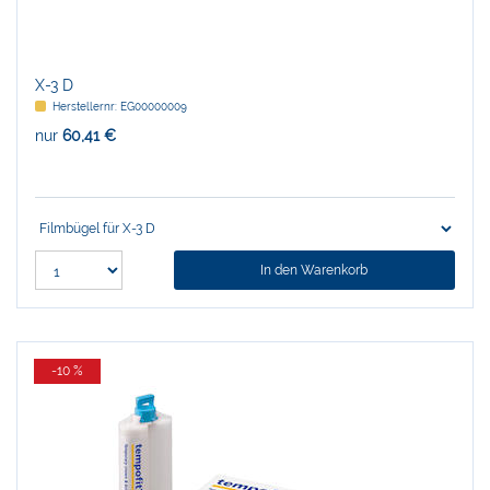
X-3 D
Herstellernr:
EG00000009
nur
60,41 €
In den Warenkorb
-10 %