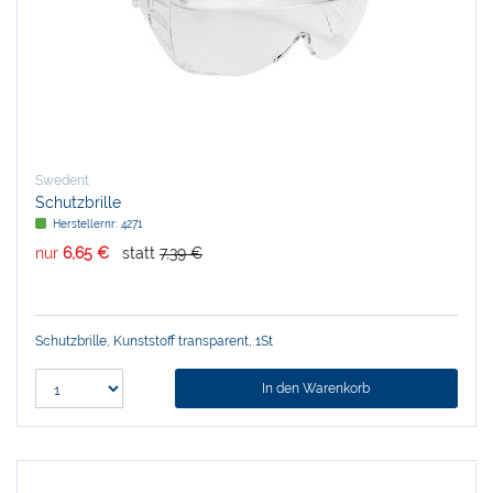
Swedent
Schutzbrille
Herstellernr:
4271
nur
6,65 €
statt
7,39 €
Schutzbrille, Kunststoff transparent, 1St
In den Warenkorb