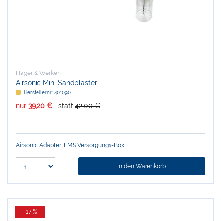
Hager & Werken
Airsonic Mini Sandblaster
Herstellernr:
401090
nur
39,20 €
statt
42,00 €
Airsonic Adapter, EMS Versorgungs-Box
In den Warenkorb
-17 %