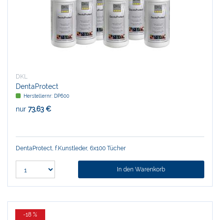
DKL
DentaProtect
Herstellernr:
DP600
nur
73,63 €
DentaProtect, f.Kunstleder, 6x100 Tücher
In den Warenkorb
-18 %