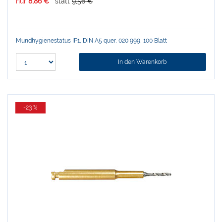
nur
8,86 €
statt
9,56 €
Mundhygienestatus IP1, DIN A5 quer, 020 999, 100 Blatt
In den Warenkorb
-23 %