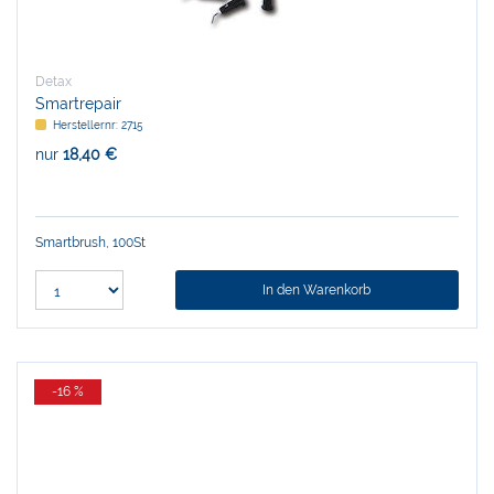
Detax
Smartrepair
Herstellernr:
2715
nur
18,40 €
Smartbrush, 100St
In den Warenkorb
-16 %