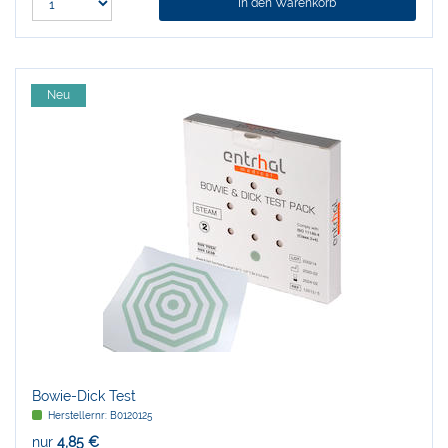
In den Warenkorb
Neu
Bowie-Dick Test
Herstellernr:
B0120125
nur
4,85 €