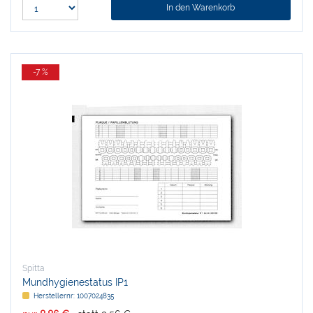
In den Warenkorb
-7 %
Spitta
Mundhygienestatus IP1
Herstellernr:
1007024835