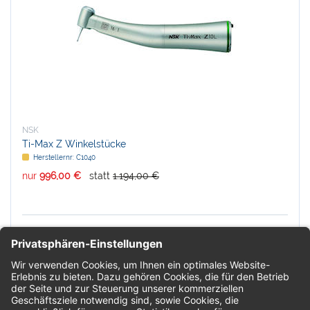
NSK
Ti-Max Z Winkelstücke
Herstellernr:
C1040
nur
996,00 €
statt
1.194,00 €
In den Warenkorb