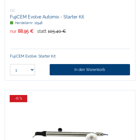
GC
FujiCEM Evolve Automix - Starter Kit
Herstellernr:
12948
nur
88,95 €
statt
105,40 €
FujiCEM Evolve, Starter Kit
In den Warenkorb
-6 %