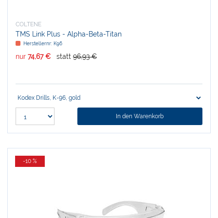
COLTENE
TMS Link Plus - Alpha-Beta-Titan
Herstellernr:
K96
nur
74,67 €
statt
96,93 €
In den Warenkorb
-10 %