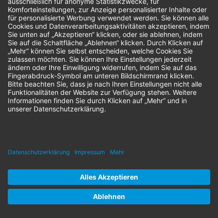
-10 %
Aura-Dental
Stereo-Kopfbandlupe
Herstellernr:
A5001
nur
26,45 €
statt
29,39 €