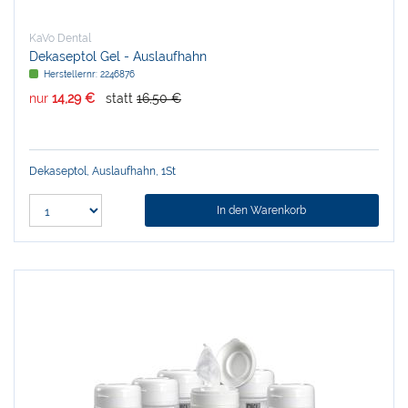
KaVo Dental
Dekaseptol Gel - Auslaufhahn
Herstellernr:
2246876
nur
14,29 €
statt
16,50 €
Dekaseptol, Auslaufhahn, 1St
In den Warenkorb