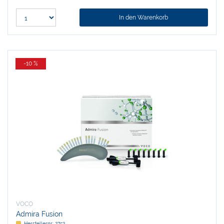
In den Warenkorb
-10 %
VOCO
Admira Fusion
Herstellernr:
2752