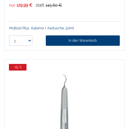
nur
129,99 €
statt
145,60 €
Mollosil Plus, Automix I, Kartusche, 50ml
In den Warenkorb
-15 %