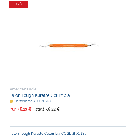
-17 %
American Eagle
Talon Tough Kürette Columbia
Herstellernr:
AECC2L-2RX
nur
48,13 €
statt
58,22 €
Talon Tough Kürette Columbia CC 2L-2RX, 1St