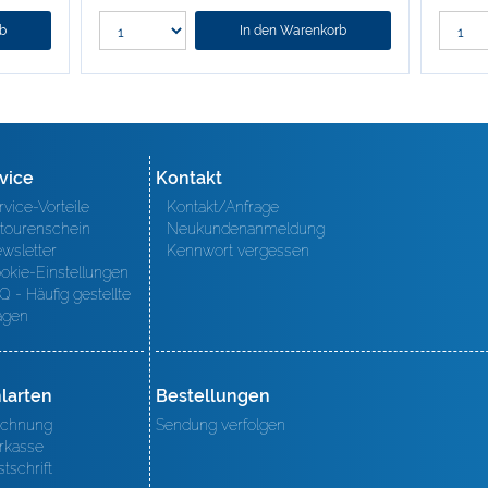
rb
In den Warenkorb
vice
Kontakt
rvice-Vorteile
Kontakt/Anfrage
tourenschein
Neukundenanmeldung
wsletter
Kennwort vergessen
okie-Einstellungen
Q - Häufig gestellte
agen
larten
Bestellungen
chnung
Sendung verfolgen
rkasse
stschrift