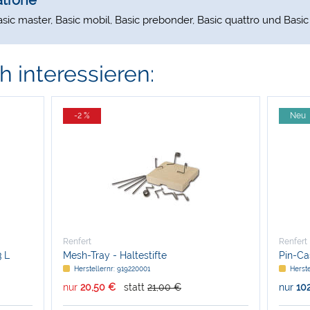
atrone
 Basic master, Basic mobil, Basic prebonder, Basic quattro und Basic 
 interessieren:
-2 %
Neu
Renfert
Renfert
3 L
Mesh-Tray - Haltestifte
Pin-Ca
Herstellernr: 919220001
Herste
nur
20,50 €
statt
21,00 €
nur
10