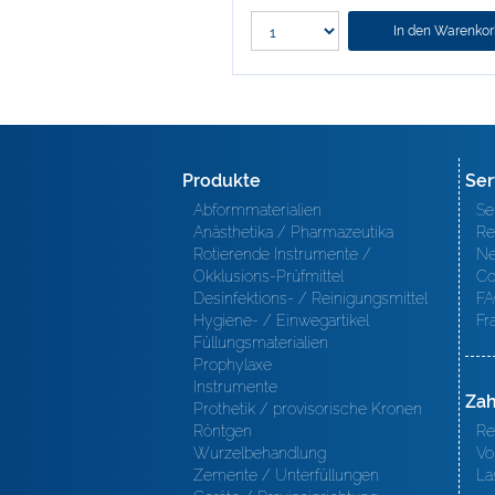
In den Warenko
Produkte
Ser
Abformmaterialien
Se
Anästhetika / Pharmazeutika
Re
Rotierende Instrumente /
Ne
Okklusions-Prüfmittel
Co
Desinfektions- / Reinigungsmittel
FA
Hygiene- / Einwegartikel
Fr
Füllungsmaterialien
Prophylaxe
Instrumente
Zah
Prothetik / provisorische Kronen
Röntgen
Re
Wurzelbehandlung
Vo
Zemente / Unterfüllungen
La