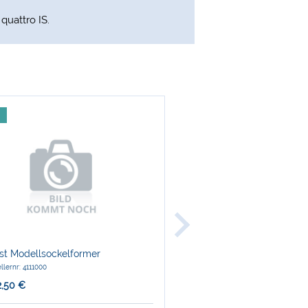
quattro IS.
Renfert
st Modellsockelformer
Easyclean Becher mit Deck
llernr: 4111000
Herstellernr: 18500007
2,50 €
nur
12,00 €