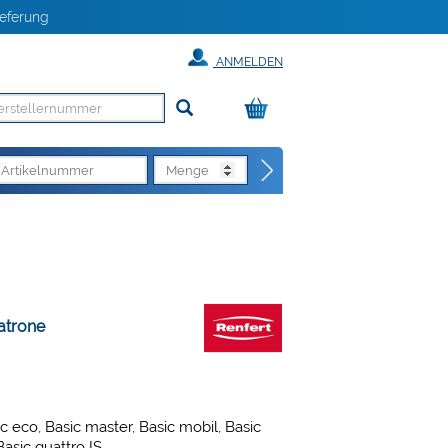
eferung
ANMELDEN
patrone
sic eco, Basic master, Basic mobil, Basic
asic quattro IS.