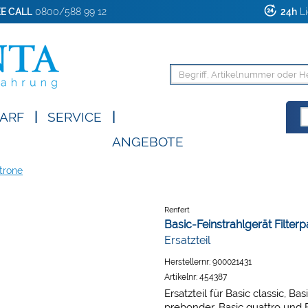
E CALL
0800/588 99 12
24h
Li
ARF
|
SERVICE
|
ANGEBOTE
atrone
Renfert
Basic-Feinstrahlgerät Filter
Ersatzteil
Herstellernr:
900021431
Artikelnr:
454387
Ersatzteil für Basic classic, Ba
prebonder, Basic quattro und B