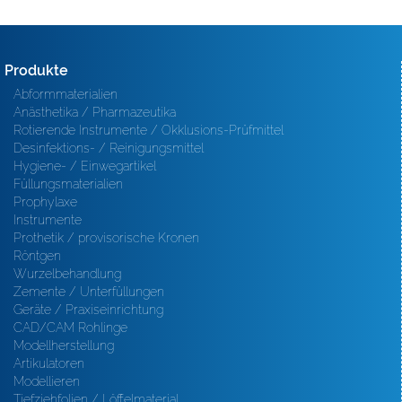
Produkte
Abformmaterialien
Anästhetika / Pharmazeutika
Rotierende Instrumente / Okklusions-Prüfmittel
Desinfektions- / Reinigungsmittel
Hygiene- / Einwegartikel
Füllungsmaterialien
Prophylaxe
Instrumente
Prothetik / provisorische Kronen
Röntgen
Wurzelbehandlung
Zemente / Unterfüllungen
Geräte / Praxiseinrichtung
CAD/CAM Rohlinge
Modellherstellung
Artikulatoren
Modellieren
Tiefziehfolien / Löffelmaterial