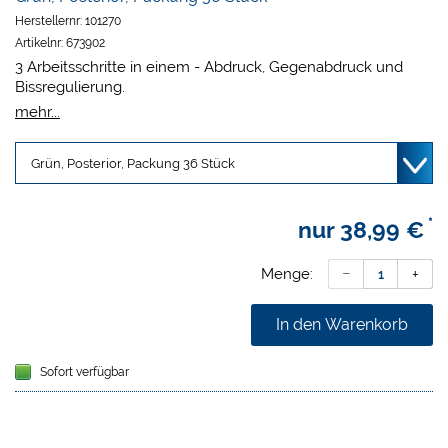
Herstellernr:
101270
Artikelnr:
673902
3 Arbeitsschritte in einem - Abdruck, Gegenabdruck und
Bissregulierung.
Mit nur einer Abformung wird ein Doppelabdruck UK/OK
mehr...
erfasst
Partielle Abformung bei direkter Zuordnung der Okklusion
Schnellere Abformung, weniger Würgereiz
Hauchfeines, reißfestes Netzmaterial
Formstabil mit verstärktem Bügel
*
nur
38,99 €
Farbkodiert
Menge:
In den Warenkorb
Sofort verfügbar