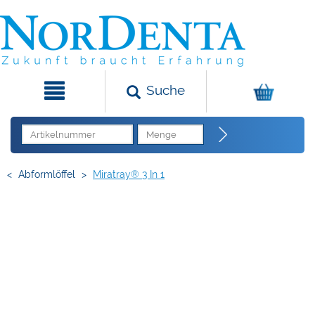
Suche
<
Abformlöffel
>
Miratray® 3 In 1