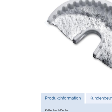
Current
Produktinformation
Kundenbewe
Tab:
Kettenbach Dental