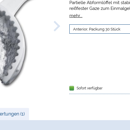
Partielle Abformlöffel mit sta
reißfester Gaze zum Einmalgeb
Präzisionsabformung. Für Inla
mehr...
geeignet. Zeitsparend, da 3 A
Gegenabdruck und Bissregistri
erforderlich. Scanfähig. Die e
unterstützt die multidirektional
Sofort verfügbar
rtungen (1)