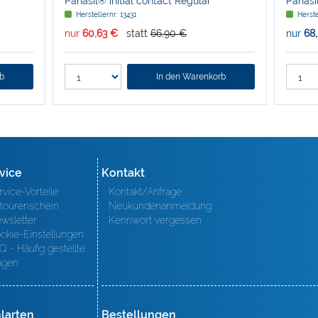
Panasil® initial contact Regular
Panasil
Herstellernr: 13431
Herste
nur
60,63 €
statt
66,90 €
nur
68
rb
In den Warenkorb
vice
Kontakt
rvice-Vorteile
Kontakt/Anfrage
tourenschein
Neukundenanmeldung
wsletter
Kennwort vergessen
okie-Einstellungen
Q - Häufig gestellte
agen
larten
Bestellungen