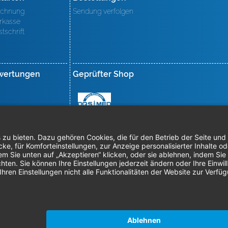
chnung
Sendung verfolgen
rkasse
stschrift
wertungen
Geprüfter Shop