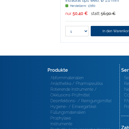
Intraoral tips weiß, Ø 1,0 mm
Herstellernr: 17260
nur
50,40 €
statt
56,90 €
In den Warenko
Produkte
Ser
Abformmaterialien
Se
Anästhetika / Pharmazeutika
Re
Rotierende Instrumente /
Ne
Okklusions-Prüfmittel
Co
Desinfektions- / Reinigungsmittel
FA
Hygiene- / Einwegartikel
Fr
Füllungsmaterialien
Prophylaxe
Instrumente
Zah