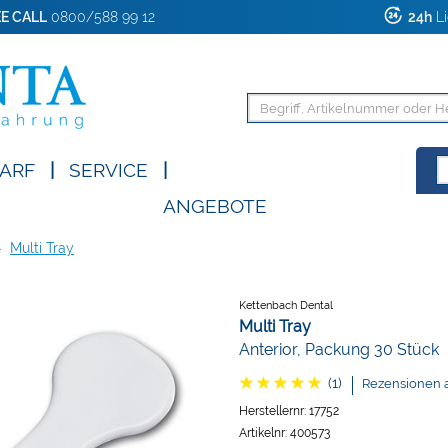
E CALL
0800/588 99 12
24h
Li
ARF
|
SERVICE
|
ANGEBOTE
>
Multi Tray
Kettenbach Dental
Multi Tray
Anterior, Packung 30 Stück
(1)
Rezensionen 
Herstellernr:
17752
Artikelnr:
400573