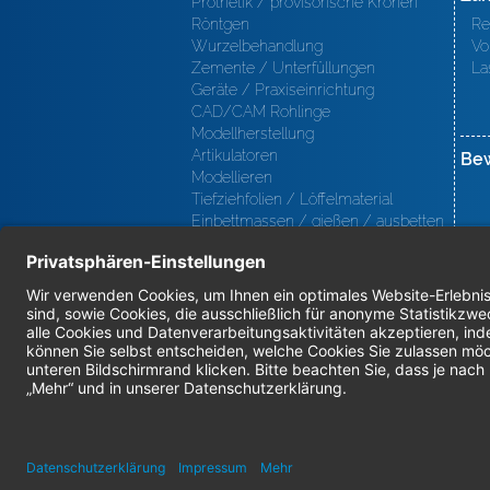
Prothetik / provisorische Kronen
Röntgen
Re
Wurzelbehandlung
Vo
Zemente / Unterfüllungen
La
Geräte / Praxiseinrichtung
CAD/CAM Rohlinge
Modellherstellung
Artikulatoren
Be
Modellieren
Tiefziehfolien / Löffelmaterial
Einbettmassen / gießen / ausbetten
/ löten
Oberfl ächenbearbeitung
Keramik
Verblendmaterialien
Instrumente
Kieferorthopädie / Klammerdrähte
Verschiedenes (Labor)