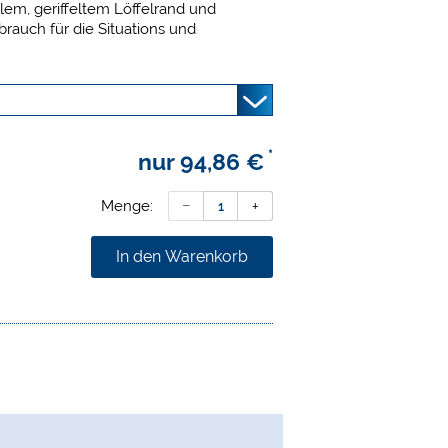
bilem, geriffeltem Löffelrand und
rauch für die Situations und
ys/Onlays oder Einzelkronen gut
rbeitsgänge in einem: Abdruck,
erung. Kein zusätzliches Adhäsiv
inzigartig herausgeschnittene Form
e Stabilität der Abformlöffel.
*
nur
94,86 €
Menge:
In den Warenkorb