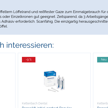
eriffeltem Löffelrand und reißfester Gaze zum Einmalgebrauch für 
s oder Einzelkronen gut geeignet. Zeitsparend, da 3 Arbeitsgän
s Adhäsiv erforderlich. Scanfähig. Die einzigartig herausgeschnitt
ffel.
 interessieren:
-9 %
Neu
Kettenbach Dental
Kettenb