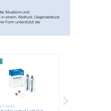
die Situations und
ge in einem: Abdruck, Gegenabdruck
ene Form unterstützt die
-17 %
ach Dental
Kettenbach Dental