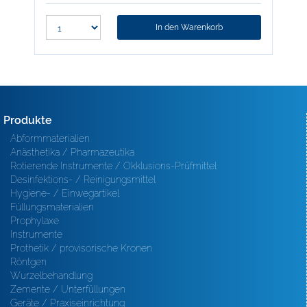
In den Warenkorb
Produkte
Abformmaterialien
Anästhetika / Pharmazeutika
Rotierende Instrumente / Okklusions-Prüfmittel
Desinfektions- / Reinigungsmittel
Hygiene- / Einwegartikel
Füllungsmaterialien
Prophylaxe
Instrumente
Prothetik / provisorische Kronen
Röntgen
Wurzelbehandlung
Zemente / Unterfüllungen
Geräte / Praxiseinrichtung