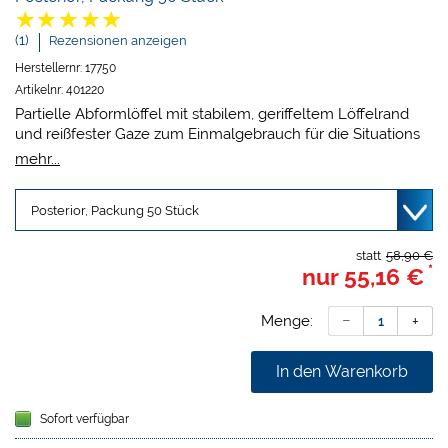
(1)
Rezensionen anzeigen
Herstellernr:
17750
Artikelnr:
401220
Partielle Abformlöffel mit stabilem, geriffeltem Löffelrand
und reißfester Gaze zum Einmalgebrauch für die Situations
und Präzisionsabformung. Für Inlays/Onlays oder
mehr...
Einzelkronen gut geeignet. Zeitsparend, da 3 Arbeitsgänge
in einem: Abdruck, Gegenabdruck und Bissregistrierung.
Kein zusätzliches Adhäsiv erforderlich. Scanfähig. Die
einzigartig herausgeschnittene Form unterstützt die
multidirektionale Stabilität der Abformlöffel.
statt
58,90 €
*
nur
55,16 €
Menge:
In den Warenkorb
Sofort verfügbar