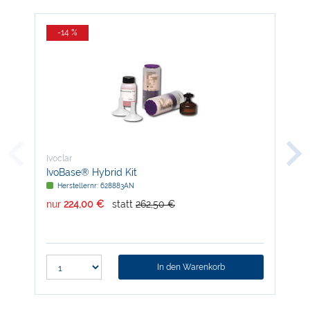
-14 %
-
Ivoclar
Ivoc
IvoBase® Hybrid Kit
IPS
Herstellernr: 628883AN
H
nur
224,00 €
statt
262,50 €
nur
In den Warenkorb