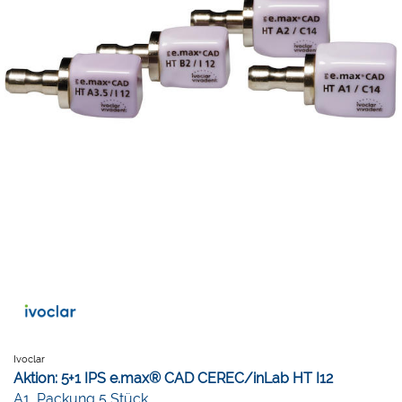
Ivoclar
Aktion: 5+1 IPS e.max® CAD CEREC/inLab HT I12
A1, Packung 5 Stück