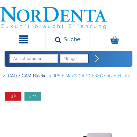
Suche
<
CAD / CAM-Blöcke
>
IPS E.max® CAD CEREC/inLab HT I12
-3 %
5 + 1