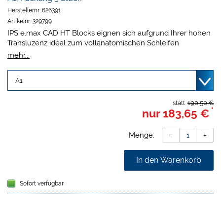
Herstellernr:
626391
Artikelnr:
329799
IPS e.max CAD HT Blocks eignen sich aufgrund Ihrer hohen
Transluzenz ideal zum vollanatomischen Schleifen
(Maltechnik) von Inlays, Onlays, Teilkronen und Veneers.
mehr...
statt
190,50 €
*
nur
183,65 €
Menge:
In den Warenkorb
Sofort verfügbar