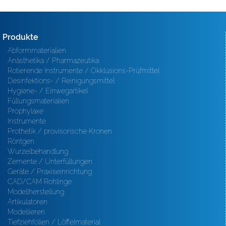
Produkte
Abformmaterialien
Anästhetika / Pharmazeutika
Rotierende Instrumente / Okklusions-Prüfmittel
Desinfektions- / Reinigungsmittel
Hygiene- / Einwegartikel
Füllungsmaterialien
Prophylaxe
Instrumente
Prothetik / provisorische Kronen
Röntgen
Wurzelbehandlung
Zemente / Unterfüllungen
Geräte / Praxiseinrichtung
CAD/CAM Rohlinge
Modellherstellung
Artikulatoren
Modellieren
Tiefziehfolien / Löffelmaterial