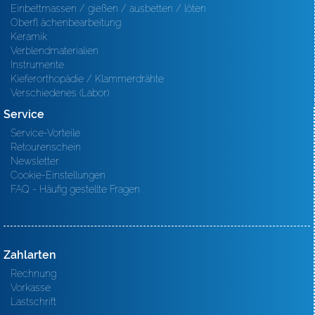
Einbettmassen / gießen / ausbetten / löten
Oberfl ächenbearbeitung
Keramik
Verblendmaterialien
Instrumente
Kieferorthopädie / Klammerdrähte
Verschiedenes (Labor)
Service
Service-Vorteile
Retourenschein
Newsletter
Cookie-Einstellungen
FAQ - Häufig gestellte Fragen
Zahlarten
Rechnung
Vorkasse
Lastschrift