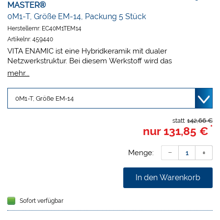
MASTER®
0M1-T, Größe EM-14, Packung 5 Stück
Herstellernr:
EC40M1TEM14
Artikelnr:
459440
VITA ENAMIC ist eine Hybridkeramik mit dualer
Netzwerkstruktur. Bei diesem Werkstoff wird das
dominierende keramische Netzwerk durch ein
mehr...
Polymernetzwerk verstärkt, wobei sich beide Netzwerke
vollkommen durchdringen. Die innovative Hybridkeramik
garantiert neben einer besonderen Elastizität auch eine
enorme Belastbarkeit nach dem adhäsiven Verbund.
Praxen/Labore profitieren von:
statt
142,66 €
*
nur
131,85 €
Enormer Belastbarkeit, da Kaukräfte absorbiert werden
Substanzschonender Versorgung, da reduzierte
Wandstärken möglich
Menge:
Hochpräzisen und besonders detailgetreuen Ergebnissen
Schneller und wirtschaftlicher CAM-Fertigung
In den Warenkorb
Besonders zahnähnlichen Materialeigenschaften
Indikation
Sofort verfügbar
Für minimalinvasive Rekonstruktionen sowie
Seitenzahnkronen