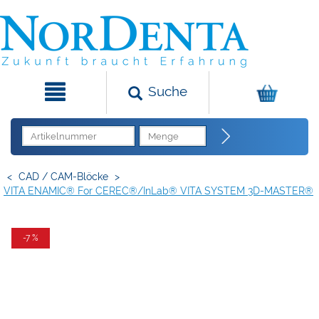
Suche
<
CAD / CAM-Blöcke
>
VITA ENAMIC® For CEREC®/inLab® VITA SYSTEM 3D-MASTER®
-7 %