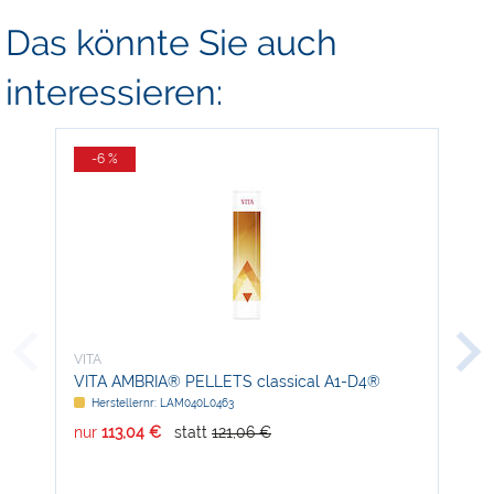
Das könnte Sie auch
interessieren:
-6 %
-
VITA
VIT
VITA AMBRIA® PELLETS classical A1-D4®
VI
Herstellernr: LAM040L0463
H
nur
113,04 €
statt
121,06 €
nur