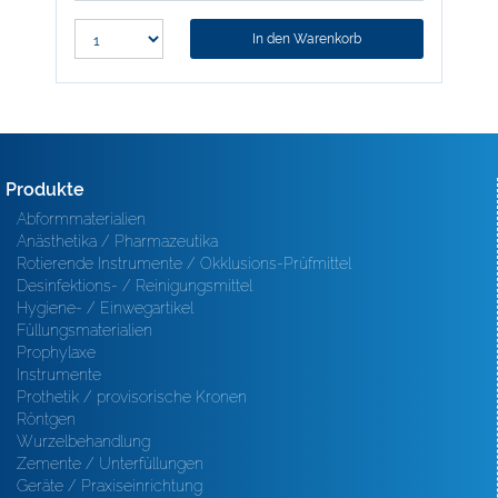
In den Warenkorb
Produkte
Abformmaterialien
Anästhetika / Pharmazeutika
Rotierende Instrumente / Okklusions-Prüfmittel
Desinfektions- / Reinigungsmittel
Hygiene- / Einwegartikel
Füllungsmaterialien
Prophylaxe
Instrumente
Prothetik / provisorische Kronen
Röntgen
Wurzelbehandlung
Zemente / Unterfüllungen
Geräte / Praxiseinrichtung