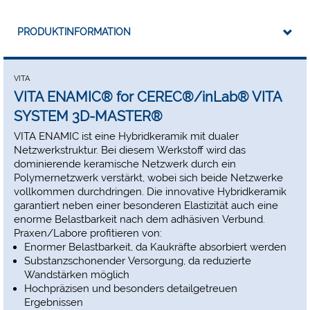
Rekonstruktion bei limitiertem Platzangebot
Versorgung kleiner Defekte
Non-Prep-Veneer/Tabletop
PRODUKTINFORMATION
Seitenzahn-/Molarenkrone
Implantatgetragene Krone
VITA ENAMIC wird in den Geometrien EM-14 (12 x 14 x 18
VITA
mm) und EM-10 (8 x 10 x 12 mm) angeboten. Farbangebot:
VITA ENAMIC® for CEREC®/inLab® VITA
VITA ENAMIC ist in den Transluzenzstufen HT (high
SYSTEM 3D-MASTER®
translucent), T (translucent) sowie ST (super translucent) und
jeweils in den fünf VITA SYSTEM 3D-MASTER Farben 0M1,
VITA ENAMIC ist eine Hybridkeramik mit dualer
1M1, 1M2, 2M2 und 3M2 erhältlich.
Netzwerkstruktur. Bei diesem Werkstoff wird das
Größe EM-14:
12 x 14 x 18 mm,
dominierende keramische Netzwerk durch ein
Größe EM-10:
8 x 10 x 12 mm.
Polymernetzwerk verstärkt, wobei sich beide Netzwerke
vollkommen durchdringen. Die innovative Hybridkeramik
Hinweis:
Größe EM-10 ist nur in HT erhältlich.
garantiert neben einer besonderen Elastizität auch eine
enorme Belastbarkeit nach dem adhäsiven Verbund.
Praxen/Labore profitieren von:
Enormer Belastbarkeit, da Kaukräfte absorbiert werden
Substanzschonender Versorgung, da reduzierte
Wandstärken möglich
Hochpräzisen und besonders detailgetreuen
Ergebnissen