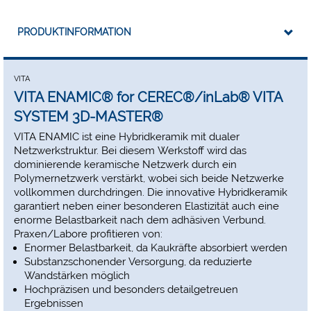
Rekonstruktion bei limitiertem Platzangebot
Versorgung kleiner Defekte
Non-Prep-Veneer/Tabletop
PRODUKTINFORMATION
Seitenzahn-/Molarenkrone
Implantatgetragene Krone
VITA ENAMIC wird in den Geometrien EM-14 (12 x 14 x 18
VITA
mm) und EM-10 (8 x 10 x 12 mm) angeboten. Farbangebot:
VITA ENAMIC® for CEREC®/inLab® VITA
VITA ENAMIC ist in den Transluzenzstufen HT (high
SYSTEM 3D-MASTER®
translucent), T (translucent) sowie ST (super translucent) und
jeweils in den fünf VITA SYSTEM 3D-MASTER Farben 0M1,
VITA ENAMIC ist eine Hybridkeramik mit dualer
1M1, 1M2, 2M2 und 3M2 erhältlich.
Netzwerkstruktur. Bei diesem Werkstoff wird das
Größe EM-14:
12 x 14 x 18 mm,
dominierende keramische Netzwerk durch ein
Größe EM-10:
8 x 10 x 12 mm.
Polymernetzwerk verstärkt, wobei sich beide Netzwerke
vollkommen durchdringen. Die innovative Hybridkeramik
Hinweis:
Größe EM-10 ist nur in HT erhältlich.
garantiert neben einer besonderen Elastizität auch eine
enorme Belastbarkeit nach dem adhäsiven Verbund.
Praxen/Labore profitieren von:
Enormer Belastbarkeit, da Kaukräfte absorbiert werden
Substanzschonender Versorgung, da reduzierte
Wandstärken möglich
Hochpräzisen und besonders detailgetreuen
Ergebnissen