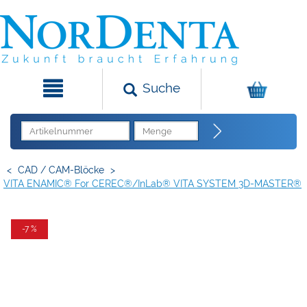
Suche
<
CAD / CAM-Blöcke
>
VITA ENAMIC® For CEREC®/inLab® VITA SYSTEM 3D-MASTER®
-7 %