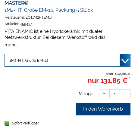
MASTER®
1M2-HT, Größe EM-14, Packung 5 Stück
Herstellernr:
EC41M2HTEM14
Artikelnr:
459437
VITA ENAMIC ist eine Hybridkeramik mit dualer
Netzwerkstruktur. Bei diesem Werkstoff wird das
dominierende keramische Netzwerk durch ein
mehr...
Polymernetzwerk verstärkt, wobei sich beide Netzwerke
vollkommen durchdringen. Die innovative Hybridkeramik
garantiert neben einer besonderen Elastizität auch eine
enorme Belastbarkeit nach dem adhäsiven Verbund.
Praxen/Labore profitieren von:
statt
142,66 €
*
nur
131,85 €
Enormer Belastbarkeit, da Kaukräfte absorbiert werden
Substanzschonender Versorgung, da reduzierte
Wandstärken möglich
Menge:
Hochpräzisen und besonders detailgetreuen Ergebnissen
Schneller und wirtschaftlicher CAM-Fertigung
In den Warenkorb
Besonders zahnähnlichen Materialeigenschaften
Indikation
Sofort verfügbar
Für minimalinvasive Rekonstruktionen sowie
Seitenzahnkronen