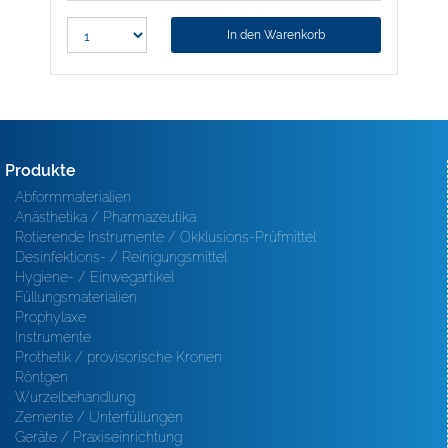
In den Warenkorb
Produkte
Abformmaterialien
Anästhetika / Pharmazeutika
Rotierende Instrumente / Okklusions-Prüfmittel
Desinfektions- / Reinigungsmittel
Hygiene- / Einwegartikel
Füllungsmaterialien
Prophylaxe
Instrumente
Prothetik / provisorische Kronen
Röntgen
Wurzelbehandlung
Zemente / Unterfüllungen
Geräte / Praxiseinrichtung