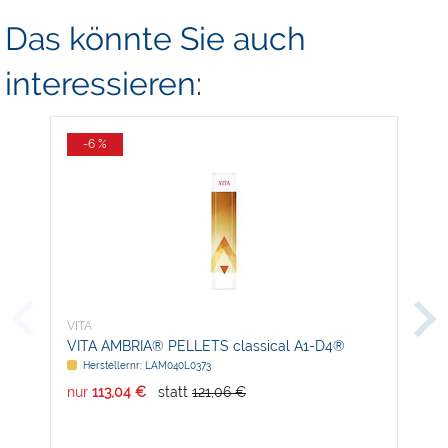
Das könnte Sie auch
interessieren:
-6 %
-
VITA
VIT
VITA AMBRIA® PELLETS classical A1-D4®
Sin
Herstellernr: LAM040L0373
H
nur
113,04 €
statt
121,06 €
nur