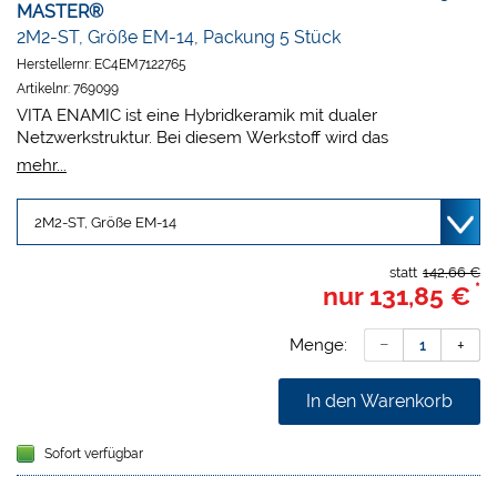
MASTER®
2M2-ST, Größe EM-14, Packung 5 Stück
Herstellernr:
EC4EM7122765
Artikelnr:
769099
VITA ENAMIC ist eine Hybridkeramik mit dualer
Netzwerkstruktur. Bei diesem Werkstoff wird das
dominierende keramische Netzwerk durch ein
mehr...
Polymernetzwerk verstärkt, wobei sich beide Netzwerke
vollkommen durchdringen. Die innovative Hybridkeramik
garantiert neben einer besonderen Elastizität auch eine
enorme Belastbarkeit nach dem adhäsiven Verbund.
Praxen/Labore profitieren von:
statt
142,66 €
*
nur
131,85 €
Enormer Belastbarkeit, da Kaukräfte absorbiert werden
Substanzschonender Versorgung, da reduzierte
Wandstärken möglich
Menge:
Hochpräzisen und besonders detailgetreuen Ergebnissen
Schneller und wirtschaftlicher CAM-Fertigung
In den Warenkorb
Besonders zahnähnlichen Materialeigenschaften
Indikation
Sofort verfügbar
Für minimalinvasive Rekonstruktionen sowie
Seitenzahnkronen