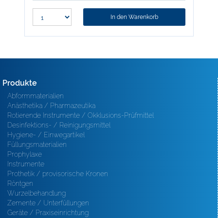
In den Warenkorb
Produkte
Abformmaterialien
Anästhetika / Pharmazeutika
Rotierende Instrumente / Okklusions-Prüfmittel
Desinfektions- / Reinigungsmittel
Hygiene- / Einwegartikel
Füllungsmaterialien
Prophylaxe
Instrumente
Prothetik / provisorische Kronen
Röntgen
Wurzelbehandlung
Zemente / Unterfüllungen
Geräte / Praxiseinrichtung