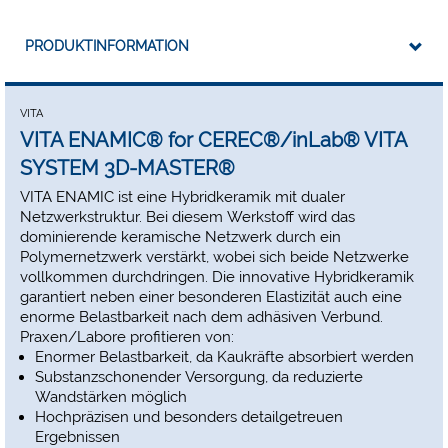
Rekonstruktion bei limitiertem Platzangebot
Versorgung kleiner Defekte
Non-Prep-Veneer/Tabletop
PRODUKTINFORMATION
Seitenzahn-/Molarenkrone
Implantatgetragene Krone
VITA ENAMIC wird in den Geometrien EM-14 (12 x 14 x 18
VITA
mm) und EM-10 (8 x 10 x 12 mm) angeboten. Farbangebot:
VITA ENAMIC® for CEREC®/inLab® VITA
VITA ENAMIC ist in den Transluzenzstufen HT (high
SYSTEM 3D-MASTER®
translucent), T (translucent) sowie ST (super translucent) und
jeweils in den fünf VITA SYSTEM 3D-MASTER Farben 0M1,
VITA ENAMIC ist eine Hybridkeramik mit dualer
1M1, 1M2, 2M2 und 3M2 erhältlich.
Netzwerkstruktur. Bei diesem Werkstoff wird das
Größe EM-14:
12 x 14 x 18 mm,
dominierende keramische Netzwerk durch ein
Größe EM-10:
8 x 10 x 12 mm.
Polymernetzwerk verstärkt, wobei sich beide Netzwerke
vollkommen durchdringen. Die innovative Hybridkeramik
Hinweis:
Größe EM-10 ist nur in HT erhältlich.
garantiert neben einer besonderen Elastizität auch eine
enorme Belastbarkeit nach dem adhäsiven Verbund.
Praxen/Labore profitieren von:
Enormer Belastbarkeit, da Kaukräfte absorbiert werden
Substanzschonender Versorgung, da reduzierte
Wandstärken möglich
Hochpräzisen und besonders detailgetreuen
Ergebnissen