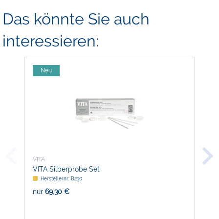
Das könnte Sie auch
interessieren:
Neu
-
VITA
VIT
VITA Silberprobe Set
VI
Herstellernr: B230
H
nur
69,30 €
nur