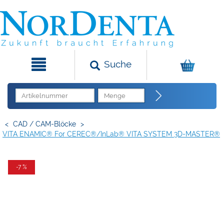
Suche
<
CAD / CAM-Blöcke
>
VITA ENAMIC® For CEREC®/inLab® VITA SYSTEM 3D-MASTER®
-7 %