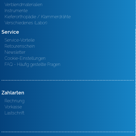
Verblendmaterialien
Instrumente
Kieferorthopädie / Klammerdrähte
Verschiedenes (Labor)
Service
Service-Vorteile
Retourenschein
Newsletter
Cookie-Einstellungen
FAQ - Häufig gestellte Fragen
Zahlarten
Rechnung
Vorkasse
Lastschrift