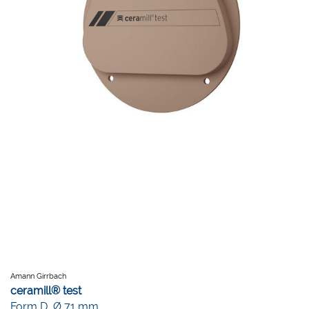
Amann Girrbach
ceramill® test
Form D, Ø 71 mm