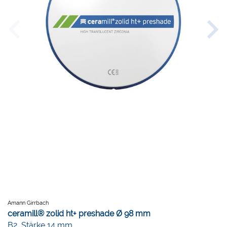
Amann Girrbach
ceramill® zolid ht+ preshade Ø 98 mm
B2, Stärke 14 mm