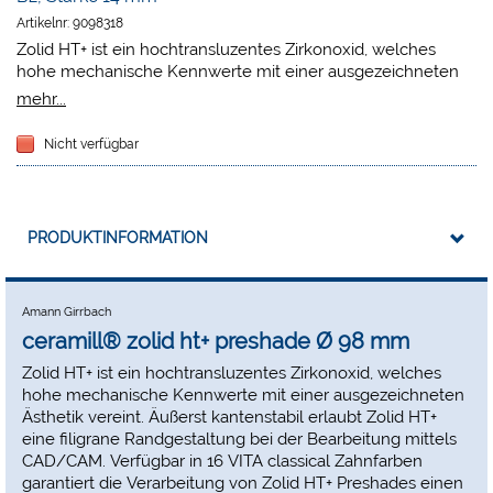
Artikelnr:
9098318
Zolid HT+ ist ein hochtransluzentes Zirkonoxid, welches
hohe mechanische Kennwerte mit einer ausgezeichneten
Ästhetik vereint. Äußerst kantenstabil erlaubt Zolid HT+ eine
mehr...
filigrane Randgestaltung bei der Bearbeitung mittels
CAD/CAM. Verfügbar in 16 VITA classical Zahnfarben
Nicht verfügbar
garantiert die Verarbeitung von Zolid HT+ Preshades einen
effizienten Workflow mit maximaler Farbstabilität auch für
weitspannige Brücken. Aus dem Sortiment der 16 Zolid HT+
Preshade Rohlingen können über eine raffinierte Maltechnik
PRODUKTINFORMATION
mit dem Ceramill Stain & Glaze Essential Kit alle 16 VITA
Zahnfarben mit nur 7 Rohlingen erreicht werden.
Amann Girrbach
ceramill® zolid ht+ preshade Ø 98 mm
Zolid HT+ ist ein hochtransluzentes Zirkonoxid, welches
hohe mechanische Kennwerte mit einer ausgezeichneten
Ästhetik vereint. Äußerst kantenstabil erlaubt Zolid HT+
eine filigrane Randgestaltung bei der Bearbeitung mittels
CAD/CAM. Verfügbar in 16 VITA classical Zahnfarben
garantiert die Verarbeitung von Zolid HT+ Preshades einen