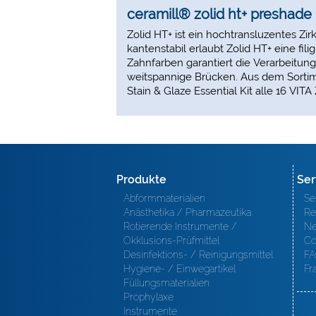
ceramill® zolid ht+ preshad
Zolid HT+ ist ein hochtransluzentes Z
kantenstabil erlaubt Zolid HT+ eine fi
Zahnfarben garantiert die Verarbeitung
weitspannige Brücken. Aus dem Sortime
Stain & Glaze Essential Kit alle 16 VIT
Produkte
Ser
Abformmaterialien
Se
Anästhetika / Pharmazeutika
Re
Rotierende Instrumente /
Ne
Okklusions-Prüfmittel
Co
Desinfektions- / Reinigungsmittel
FA
Hygiene- / Einwegartikel
Fr
Füllungsmaterialien
Prophylaxe
Instrumente