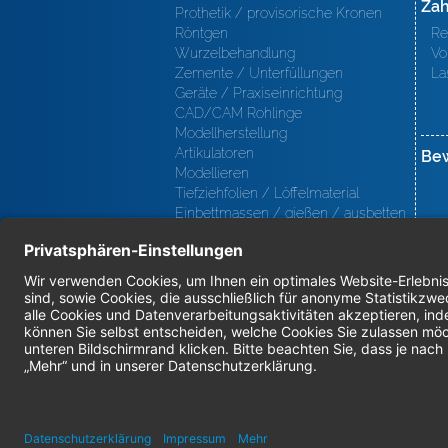
Zah
Prothetik / provisorische Kronen
Röntgen
Re
Wurzelbehandlung
Vo
Zemente / Unterfüllungen
La
Geräte / Praxiseinrichtung
CAD/CAM Rohlinge
Modellherstellung
Artikulatoren
Be
Modellieren
Tiefziehfolien / Löffelmaterial
Einbettmassen / gießen / ausbetten
/ löten
Oberfl ächenbearbeitung
Keramik
Verblendmaterialien
Instrumente
Kieferorthopädie / Klammerdrähte
Verschiedenes (Labor)