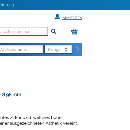
eferung
ANMELDEN
de Ø 98 mm
zentes Zirkonoxid, welches hohe
ner ausgezeichneten Ästhetik vereint.
olid HT+ eine filigrane Randgestaltung