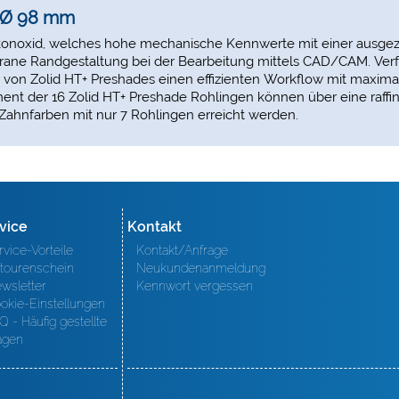
e Ø 98 mm
irkonoxid, welches hohe mechanische Kennwerte mit einer ausgeze
ligrane Randgestaltung bei der Bearbeitung mittels CAD/CAM. Verfü
 von Zolid HT+ Preshades einen effizienten Workflow mit maximale
nt der 16 Zolid HT+ Preshade Rohlingen können über eine raffin
A Zahnfarben mit nur 7 Rohlingen erreicht werden.
vice
Kontakt
rvice-Vorteile
Kontakt/Anfrage
tourenschein
Neukundenanmeldung
wsletter
Kennwort vergessen
okie-Einstellungen
Q - Häufig gestellte
agen