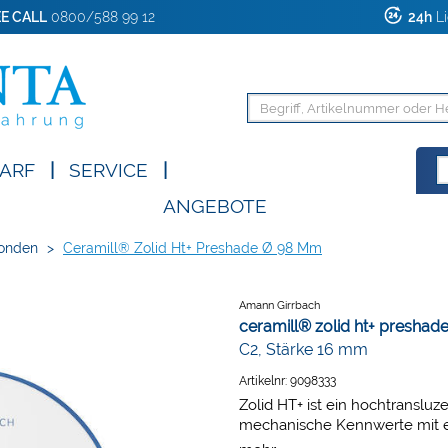
E CALL
0800/588 99 12
24h
Li
ARF
|
SERVICE
|
ANGEBOTE
onden
>
Ceramill® Zolid Ht+ Preshade Ø 98 Mm
Amann Girrbach
ceramill® zolid ht+ presha
C2, Stärke 16 mm
Artikelnr:
9098333
Zolid HT+ ist ein hochtranslu
mechanische Kennwerte mit ei
Äußerst kantenstabil erlaubt Z