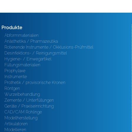
Produkte
Abformmaterialien
Anästhetika / Pharmazeutika
Rotierende Instrumente / Okklusions-Prüfmittel
Desinfektions- / Reinigungsmittel
Hygiene- / Einwegartikel
Füllungsmaterialien
Prophylaxe
Instrumente
Prothetik / provisorische Kronen
Röntgen
Wurzelbehandlung
Zemente / Unterfüllungen
Geräte / Praxiseinrichtung
CAD/CAM Rohlinge
Modellherstellung
Artikulatoren
Modellieren