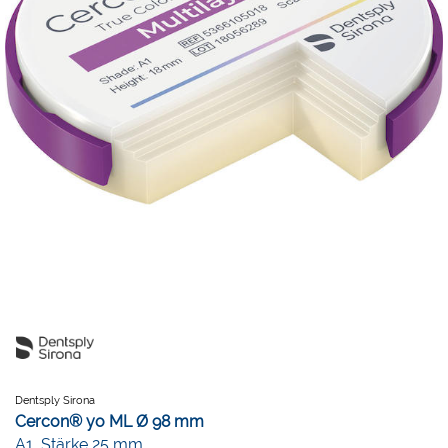
Dentsply Sirona
Cercon® yo ML Ø 98 mm
A1, Stärke 25 mm