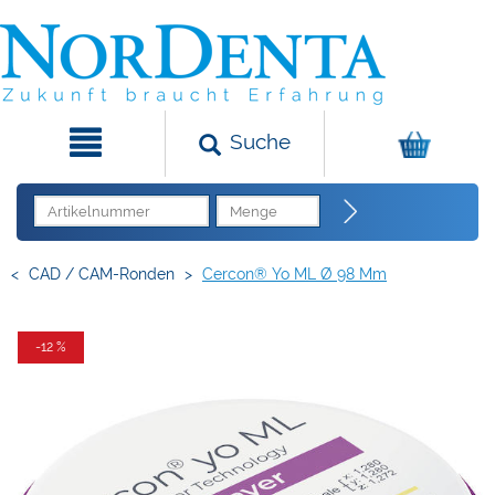
Suche
<
CAD / CAM-Ronden
>
Cercon® Yo ML Ø 98 Mm
-12 %