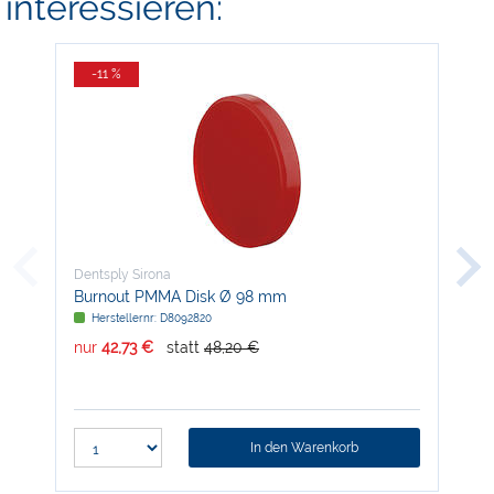
interessieren:
-11 %
-
Dentsply Sirona
Den
Burnout PMMA Disk Ø 98 mm
Ada
Herstellernr: D8092820
H
nur
42,73 €
statt
48,20 €
nur
In den Warenkorb