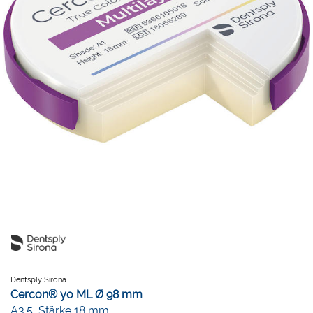
Dentsply Sirona
Cercon® yo ML Ø 98 mm
A3.5, Stärke 18 mm