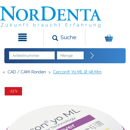
Suche
<
CAD / CAM-Ronden
>
Cercon® Yo ML Ø 98 Mm
-13 %