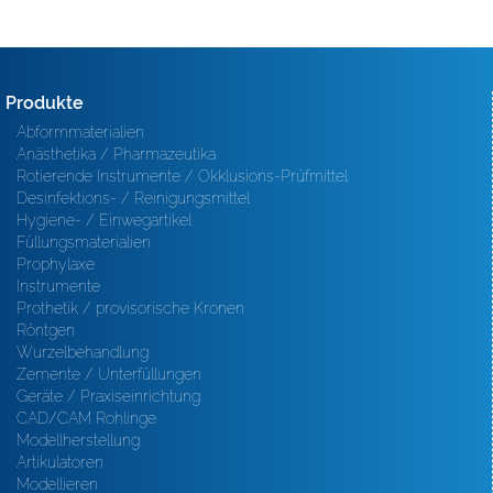
Produkte
Abformmaterialien
Anästhetika / Pharmazeutika
Rotierende Instrumente / Okklusions-Prüfmittel
Desinfektions- / Reinigungsmittel
Hygiene- / Einwegartikel
Füllungsmaterialien
Prophylaxe
Instrumente
Prothetik / provisorische Kronen
Röntgen
Wurzelbehandlung
Zemente / Unterfüllungen
Geräte / Praxiseinrichtung
CAD/CAM Rohlinge
Modellherstellung
Artikulatoren
Modellieren