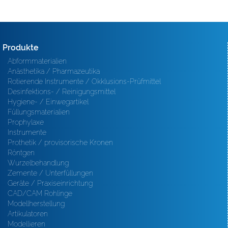
Produkte
Abformmaterialien
Anästhetika / Pharmazeutika
Rotierende Instrumente / Okklusions-Prüfmittel
Desinfektions- / Reinigungsmittel
Hygiene- / Einwegartikel
Füllungsmaterialien
Prophylaxe
Instrumente
Prothetik / provisorische Kronen
Röntgen
Wurzelbehandlung
Zemente / Unterfüllungen
Geräte / Praxiseinrichtung
CAD/CAM Rohlinge
Modellherstellung
Artikulatoren
Modellieren