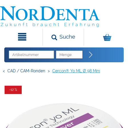
Suche
<
CAD / CAM-Ronden
>
Cercon® Yo ML Ø 98 Mm
-12 %