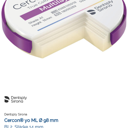
Dentsply Sirona
Cercon® yo ML Ø 98 mm
BL2, Stärke 14 mm