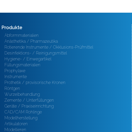
Produkte
Abformmaterialien
Anästhetika / Pharmazeutika
Rotierende Instrumente / Okklusions-Prüfmittel
Desinfektions- / Reinigungsmittel
Hygiene- / Einwegartikel
Füllungsmaterialien
Prophylaxe
Instrumente
Prothetik / provisorische Kronen
Röntgen
Wurzelbehandlung
Zemente / Unterfüllungen
Geräte / Praxiseinrichtung
CAD/CAM Rohlinge
Modellherstellung
Artikulatoren
Modellieren