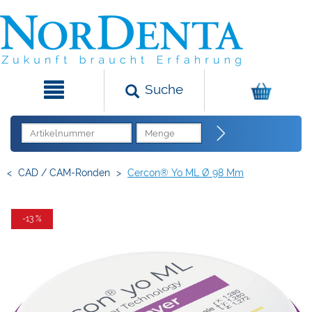
Suche
<
CAD / CAM-Ronden
>
Cercon® Yo ML Ø 98 Mm
-13 %