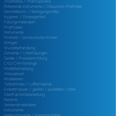
Anästhetika / Pharmazeutika
Rotierende Instrumente / Okklusions-Prüfmittel
Desinfektions- / Reinigungsmittel
Hygiene- / Einwegartikel
Füllungsmaterialien
Prophylaxe
Instrumente
Prothetik / provisorische Kronen
Röntgen
Wurzelbehandlung
Zemente / Unterfüllungen
Geräte / Praxiseinrichtung
CAD/CAM Rohlinge
Modellherstellung
Artikulatoren
Modellieren
Tiefziehfolien / Löffelmaterial
Einbettmassen / gießen / ausbetten / löten
Oberfl ächenbearbeitung
Keramik
Verblendmaterialien
Instrumente
Kieferorthopädie / Klammerdrähte