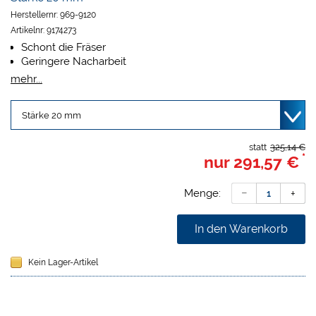
Herstellernr:
969-9120
Artikelnr:
9174273
Schont die Fräser
Geringere Nacharbeit
Optimaler Haftverbund mit keramischen Massen
mehr...
Aufbrennfähig, biokompatibel, laserfähig
statt
325,14 €
*
nur
291,57 €
Menge:
In den Warenkorb
Kein Lager-Artikel