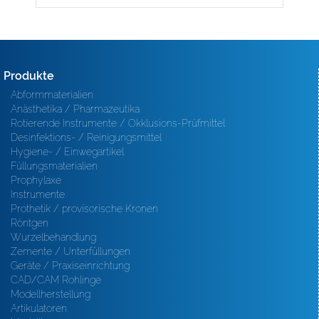
Produkte
Abformmaterialien
Anästhetika / Pharmazeutika
Rotierende Instrumente / Okklusions-Prüfmittel
Desinfektions- / Reinigungsmittel
Hygiene- / Einwegartikel
Füllungsmaterialien
Prophylaxe
Instrumente
Prothetik / provisorische Kronen
Röntgen
Wurzelbehandlung
Zemente / Unterfüllungen
Geräte / Praxiseinrichtung
CAD/CAM Rohlinge
Modellherstellung
Artikulatoren