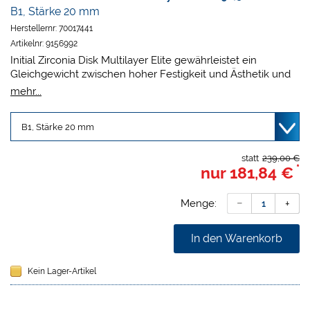
B1, Stärke 20 mm
Herstellernr:
70017441
Artikelnr:
9156992
Initial Zirconia Disk Multilayer Elite gewährleistet ein
Gleichgewicht zwischen hoher Festigkeit und Ästhetik und
eignet sich sowohl für Frontzahn- wie
mehr...
Seitenzahnrestaurationen.
Zirkonoxid Typ II: Klasse V nach DIN EN ISO 6872
Biegefestigkeit: typischer Mittelwert ≥ 1100 MPa
Hoher Transluzenzgradient: > 45 % bis > 49 %
Schnelles Sintern für Kronen und Brücken mit bis zu 3
statt
239,00 €
*
nur
181,84 €
Gliedern
Menge:
In den Warenkorb
Kein Lager-Artikel