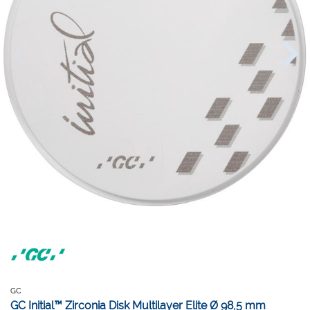
GC
GC Initial™ Zirconia Disk Multilayer Elite Ø 98,5 mm