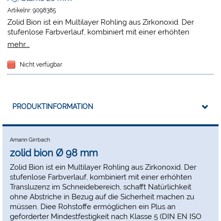
Artikelnr:
9098385
Zolid Bion ist ein Multilayer Rohling aus Zirkonoxid. Der
stufenlose Farbverlauf, kombiniert mit einer erhöhten
Transluzenz im Schneidebereich, schafft Natürlichkeit ohne
mehr...
Abstriche in Bezug auf die Sicherheit machen zu müssen.
Diee Rohstoffe ermöglichen ein Plus an geforderter
Nicht verfügbar
Mindestfestigkeit nach Klasse 5 (DIN EN ISO 6872) über den
gesamten Rohling. Dies ermöglicht in der Planung sowie in
der Anwendung die totale Freiheit und bietet über alle
freigegebenen Indikationen hinweg die benötigte
PRODUKTINFORMATION
Sicherheit. Von minimalinvasiven Veneers über
monolithische Frontzahnkronen bis hin zu weitspannigen
Brücken auf Implantaten. Dem Anwendungsbereich von
Zolid Bion sind kaum Grenzen gesetzt.
Amann Girrbach
zolid bion Ø 98 mm
Zolid Bion ist ein Multilayer Rohling aus Zirkonoxid. Der
stufenlose Farbverlauf, kombiniert mit einer erhöhten
Transluzenz im Schneidebereich, schafft Natürlichkeit
ohne Abstriche in Bezug auf die Sicherheit machen zu
müssen. Diee Rohstoffe ermöglichen ein Plus an
geforderter Mindestfestigkeit nach Klasse 5 (DIN EN ISO