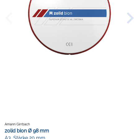
Amann Girrbach
zolid bion Ø 98 mm
A3, Stärke 20 mm