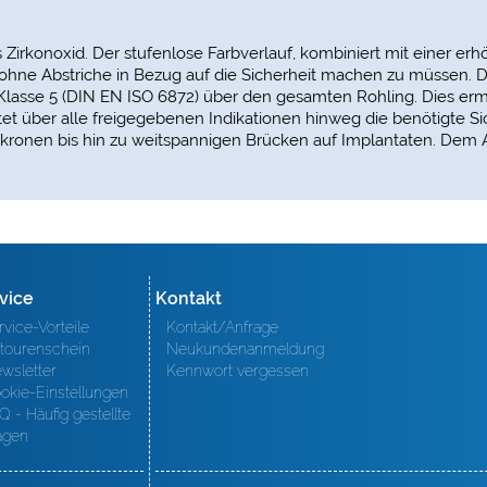
us Zirkonoxid. Der stufenlose Farbverlauf, kombiniert mit einer er
t ohne Abstriche in Bezug auf die Sicherheit machen zu müssen. 
 Klasse 5 (DIN EN ISO 6872) über den gesamten Rohling. Dies ermö
tet über alle freigegebenen Indikationen hinweg die benötigte Si
kronen bis hin zu weitspannigen Brücken auf Implantaten. Dem
vice
Kontakt
rvice-Vorteile
Kontakt/Anfrage
tourenschein
Neukundenanmeldung
wsletter
Kennwort vergessen
okie-Einstellungen
Q - Häufig gestellte
agen