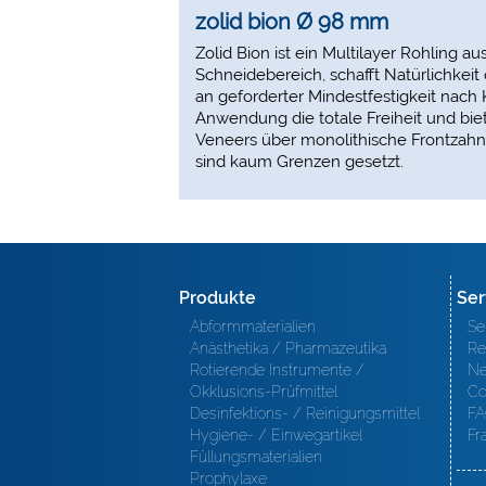
zolid bion Ø 98 mm
Zolid Bion ist ein Multilayer Rohling a
Schneidebereich, schafft Natürlichkei
an geforderter Mindestfestigkeit nach
Anwendung die totale Freiheit und bie
Veneers über monolithische Frontzahn
sind kaum Grenzen gesetzt.
Produkte
Ser
Abformmaterialien
Se
Anästhetika / Pharmazeutika
Re
Rotierende Instrumente /
Ne
Okklusions-Prüfmittel
Co
Desinfektions- / Reinigungsmittel
FA
Hygiene- / Einwegartikel
Fr
Füllungsmaterialien
Prophylaxe