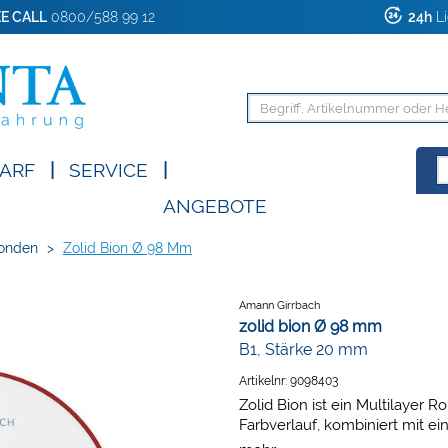
E CALL
0800/588 99 12
24h
Li
ARF
|
SERVICE
|
ANGEBOTE
onden
>
Zolid Bion Ø 98 Mm
Amann Girrbach
zolid bion Ø 98 mm
B1, Stärke 20 mm
Artikelnr:
9098403
Zolid Bion ist ein Multilayer R
Farbverlauf, kombiniert mit e
Schneidebereich, schafft Natü