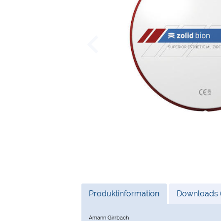
Current
Produktinformation
Downloads (
Tab:
Amann Girrbach