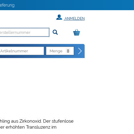
eferung
ANMELDEN
ohling aus Zirkonoxid. Der stufenlose
iner erhöhten Transluzenz im
rlichkeit ohne Abstriche in Bezug auf