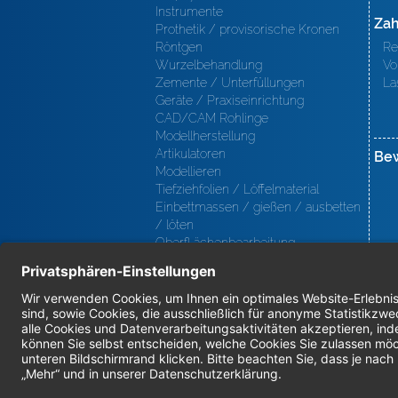
Instrumente
Zah
Prothetik / provisorische Kronen
Röntgen
Re
Wurzelbehandlung
Vo
Zemente / Unterfüllungen
La
Geräte / Praxiseinrichtung
CAD/CAM Rohlinge
Modellherstellung
Artikulatoren
Be
Modellieren
Tiefziehfolien / Löffelmaterial
Einbettmassen / gießen / ausbetten
/ löten
Oberfl ächenbearbeitung
Keramik
Verblendmaterialien
Instrumente
Kieferorthopädie / Klammerdrähte
Verschiedenes (Labor)