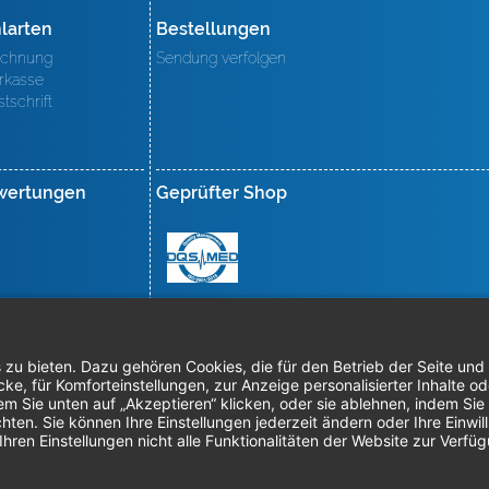
larten
Bestellungen
chnung
Sendung verfolgen
rkasse
stschrift
wertungen
Geprüfter Shop