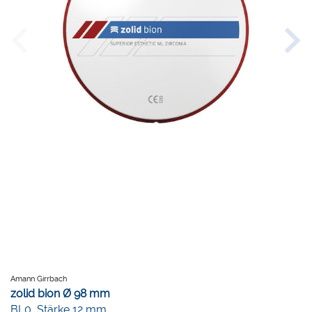
Amann Girrbach
zolid bion Ø 98 mm
BL0, Stärke 12 mm