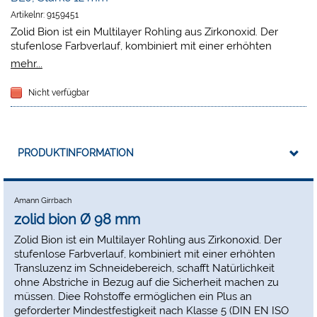
Artikelnr:
9159451
Zolid Bion ist ein Multilayer Rohling aus Zirkonoxid. Der
stufenlose Farbverlauf, kombiniert mit einer erhöhten
Transluzenz im Schneidebereich, schafft Natürlichkeit ohne
mehr...
Abstriche in Bezug auf die Sicherheit machen zu müssen.
Diee Rohstoffe ermöglichen ein Plus an geforderter
Nicht verfügbar
Mindestfestigkeit nach Klasse 5 (DIN EN ISO 6872) über den
gesamten Rohling. Dies ermöglicht in der Planung sowie in
der Anwendung die totale Freiheit und bietet über alle
freigegebenen Indikationen hinweg die benötigte
PRODUKTINFORMATION
Sicherheit. Von minimalinvasiven Veneers über
monolithische Frontzahnkronen bis hin zu weitspannigen
Brücken auf Implantaten. Dem Anwendungsbereich von
Zolid Bion sind kaum Grenzen gesetzt.
Amann Girrbach
zolid bion Ø 98 mm
Zolid Bion ist ein Multilayer Rohling aus Zirkonoxid. Der
stufenlose Farbverlauf, kombiniert mit einer erhöhten
Transluzenz im Schneidebereich, schafft Natürlichkeit
ohne Abstriche in Bezug auf die Sicherheit machen zu
müssen. Diee Rohstoffe ermöglichen ein Plus an
geforderter Mindestfestigkeit nach Klasse 5 (DIN EN ISO