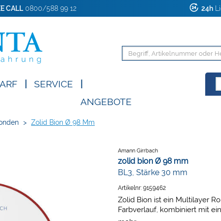
E CALL
0800/588 99 12
24h
Li
ARF
|
SERVICE
|
ANGEBOTE
onden
>
Zolid Bion Ø 98 Mm
Amann Girrbach
zolid bion Ø 98 mm
BL3, Stärke 30 mm
Artikelnr:
9159462
Zolid Bion ist ein Multilayer R
Farbverlauf, kombiniert mit e
Schneidebereich, schafft Natü