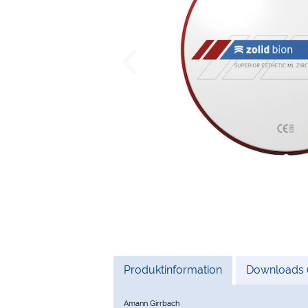
Current
Produktinformation
Downloads (
Tab:
Amann Girrbach