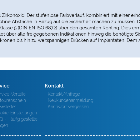
us Zirkonoxid. Der stufenlose Farbverlauf, kombiniert mit einer er
t ohne Abstriche in Bezug auf die Sicherheit machen zu müssen. 
 Klasse 5 (DIN EN ISO 6872) über den gesamten Rohling. Dies ermö
tet über alle freigegebenen Indikationen hinweg die benötigte Si
kronen bis hin zu weitspannigen Brücken auf Implantaten. Dem
vice
Kontakt
rvice-Vorteile
Kontakt/Anfrage
tourenschein
Neukundenanmeldung
wsletter
Kennwort vergessen
okie-Einstellungen
Q - Häufig gestellte
agen