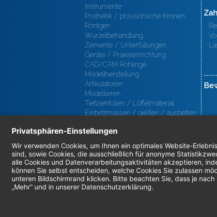
Instrumente
Zah
Prothetik / provisorische Kronen
Röntgen
Re
Wurzelbehandlung
Vo
Zemente / Unterfüllungen
La
Geräte / Praxiseinrichtung
CAD/CAM Rohlinge
Modellherstellung
Artikulatoren
Be
Modellieren
Tiefziehfolien / Löffelmaterial
Einbettmassen / gießen / ausbetten
/ löten
Oberfl ächenbearbeitung
Keramik
Verblendmaterialien
Instrumente
Kieferorthopädie / Klammerdrähte
Verschiedenes (Labor)