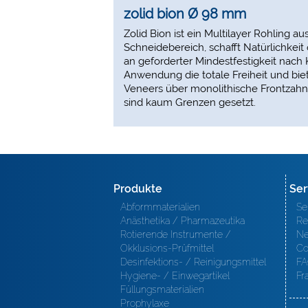
zolid bion Ø 98 mm
Zolid Bion ist ein Multilayer Rohling a
Schneidebereich, schafft Natürlichkei
an geforderter Mindestfestigkeit nach
Anwendung die totale Freiheit und bie
Veneers über monolithische Frontzahn
sind kaum Grenzen gesetzt.
Produkte
Ser
Abformmaterialien
Se
Anästhetika / Pharmazeutika
Re
Rotierende Instrumente /
Ne
Okklusions-Prüfmittel
Co
Desinfektions- / Reinigungsmittel
FA
Hygiene- / Einwegartikel
Fr
Füllungsmaterialien
Prophylaxe