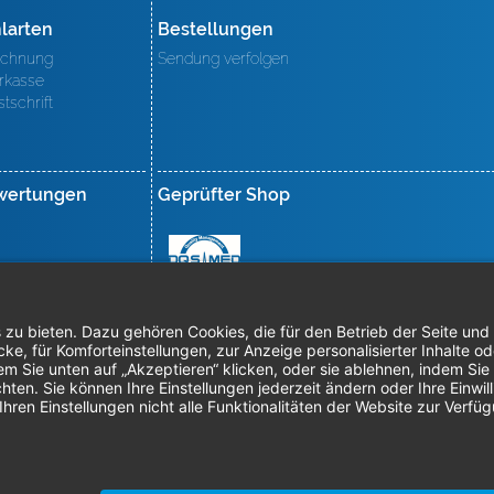
larten
Bestellungen
chnung
Sendung verfolgen
rkasse
stschrift
wertungen
Geprüfter Shop