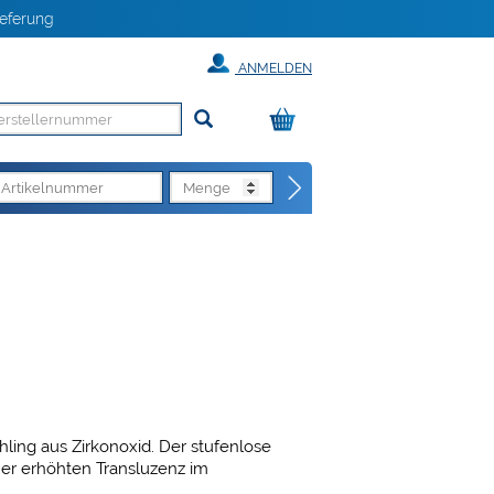
eferung
ANMELDEN
ohling aus Zirkonoxid. Der stufenlose
iner erhöhten Transluzenz im
rlichkeit ohne Abstriche in Bezug auf