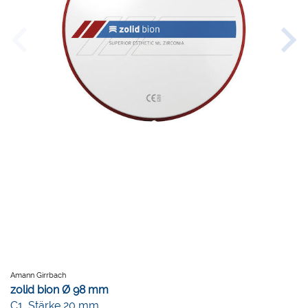
Amann Girrbach
zolid bion Ø 98 mm
C1, Stärke 20 mm