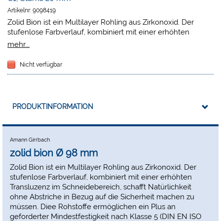
Artikelnr:
9098419
Zolid Bion ist ein Multilayer Rohling aus Zirkonoxid. Der
stufenlose Farbverlauf, kombiniert mit einer erhöhten
Transluzenz im Schneidebereich, schafft Natürlichkeit ohne
mehr...
Abstriche in Bezug auf die Sicherheit machen zu müssen.
Diee Rohstoffe ermöglichen ein Plus an geforderter
Nicht verfügbar
Mindestfestigkeit nach Klasse 5 (DIN EN ISO 6872) über den
gesamten Rohling. Dies ermöglicht in der Planung sowie in
der Anwendung die totale Freiheit und bietet über alle
freigegebenen Indikationen hinweg die benötigte
PRODUKTINFORMATION
Sicherheit. Von minimalinvasiven Veneers über
monolithische Frontzahnkronen bis hin zu weitspannigen
Brücken auf Implantaten. Dem Anwendungsbereich von
Zolid Bion sind kaum Grenzen gesetzt.
Amann Girrbach
zolid bion Ø 98 mm
Zolid Bion ist ein Multilayer Rohling aus Zirkonoxid. Der
stufenlose Farbverlauf, kombiniert mit einer erhöhten
Transluzenz im Schneidebereich, schafft Natürlichkeit
ohne Abstriche in Bezug auf die Sicherheit machen zu
müssen. Diee Rohstoffe ermöglichen ein Plus an
geforderter Mindestfestigkeit nach Klasse 5 (DIN EN ISO