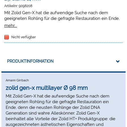
Artikelnr:
9098208
Mit Zolid Gen-X hat die aufwendige Suche nach dem
geeigneten Rohling für die gefragte Restauration ein Ende,
denn die neusten Rohlinge der Zolid DNA Generation sind
mehr...
wahre Alleskönner. Zolid Gen-X beinhaltet alle Vorteile der
Zolid HT+ Produktgruppe: die ausgezeichneten ästhetischen
Nicht verfügbar
Eigenschaften und hervorragenden mechanischen Werte
lassen jegliche Indikationsgrenzen sprengen. Zudem verfügt
Gen-X über einen natürlichen Farbverlauf, der den Rohling
in Sachen Effizienz und Ästhetik auf ein neues Level hebt.
PRODUKTINFORMATION
Amann Girrbach
zolid gen-x multilayer Ø 98 mm
Mit Zolid Gen-X hat die aufwendige Suche nach dem
geeigneten Rohling für die gefragte Restauration ein
Ende, denn die neusten Rohlinge der Zolid DNA
Generation sind wahre Alleskönner. Zolid Gen-X
beinhaltet alle Vorteile der Zolid HT+ Produktgruppe: die
ausgezeichneten ästhetischen Eigenschaften und