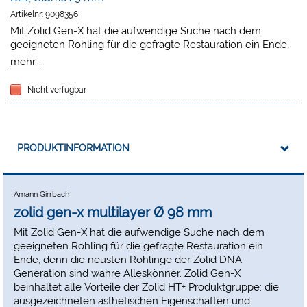
Artikelnr:
9098356
Mit Zolid Gen-X hat die aufwendige Suche nach dem
geeigneten Rohling für die gefragte Restauration ein Ende,
denn die neusten Rohlinge der Zolid DNA Generation sind
mehr...
wahre Alleskönner. Zolid Gen-X beinhaltet alle Vorteile der
Zolid HT+ Produktgruppe: die ausgezeichneten ästhetischen
Nicht verfügbar
Eigenschaften und hervorragenden mechanischen Werte
lassen jegliche Indikationsgrenzen sprengen. Zudem verfügt
Gen-X über einen natürlichen Farbverlauf, der den Rohling
in Sachen Effizienz und Ästhetik auf ein neues Level hebt.
PRODUKTINFORMATION
Amann Girrbach
zolid gen-x multilayer Ø 98 mm
Mit Zolid Gen-X hat die aufwendige Suche nach dem
geeigneten Rohling für die gefragte Restauration ein
Ende, denn die neusten Rohlinge der Zolid DNA
Generation sind wahre Alleskönner. Zolid Gen-X
beinhaltet alle Vorteile der Zolid HT+ Produktgruppe: die
ausgezeichneten ästhetischen Eigenschaften und