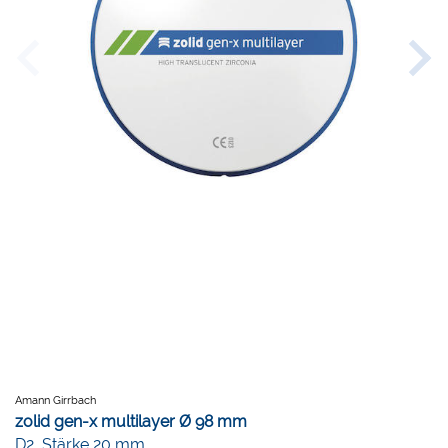
Amann Girrbach
zolid gen-x multilayer Ø 98 mm
D2, Stärke 20 mm