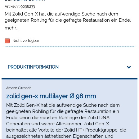
Artikelnr:
9098233
Mit Zolid Gen-X hat die aufwendige Suche nach dem
geeigneten Rohling für die gefragte Restauration ein Ende,
denn die neusten Rohlinge der Zolid DNA Generation sind
mehr...
wahre Alleskönner. Zolid Gen-X beinhaltet alle Vorteile der
Zolid HT+ Produktgruppe: die ausgezeichneten ästhetischen
Nicht verfügbar
Eigenschaften und hervorragenden mechanischen Werte
lassen jegliche Indikationsgrenzen sprengen. Zudem verfügt
Gen-X über einen natürlichen Farbverlauf, der den Rohling
in Sachen Effizienz und Ästhetik auf ein neues Level hebt.
PRODUKTINFORMATION
Amann Girrbach
zolid gen-x multilayer Ø 98 mm
Mit Zolid Gen-X hat die aufwendige Suche nach dem
geeigneten Rohling für die gefragte Restauration ein
Ende, denn die neusten Rohlinge der Zolid DNA
Generation sind wahre Alleskönner. Zolid Gen-X
beinhaltet alle Vorteile der Zolid HT+ Produktgruppe: die
ausgezeichneten ästhetischen Eigenschaften und