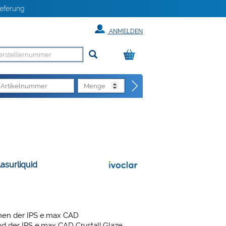
eferung
ANMELDEN
asurliquid
nen der IPS e.max CAD
nd der IPS e.max CAD Crystall.Glaze