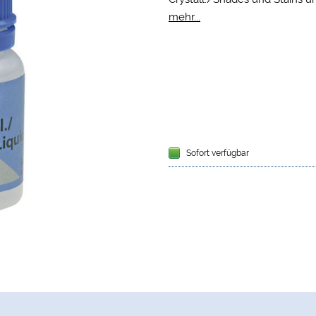
Paste.
mehr...
Sofort verfügbar