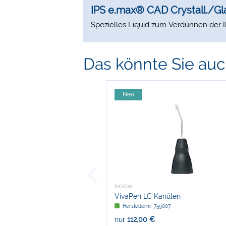
IPS e.max® CAD Crystall./Gla
Spezielles Liquid zum Verdünnen der I
Das könnte Sie auch
Neu
Ivoclar
VivaPen LC Kanülen
Herstellernr: 759007
nur
112,00 €