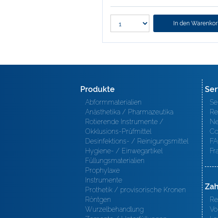
In den Warenko
Produkte
Ser
Abformmaterialien
Se
Anästhetika / Pharmazeutika
Re
Rotierende Instrumente /
Ne
Okklusions-Prüfmittel
Co
Desinfektions- / Reinigungsmittel
FA
Hygiene- / Einwegartikel
Fr
Füllungsmaterialien
Prophylaxe
Instrumente
Zah
Prothetik / provisorische Kronen
Röntgen
Re
Wurzelbehandlung
Vo