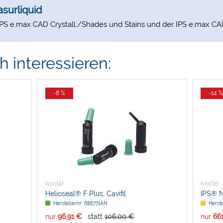
surliquid
PS e.max CAD Crystall./Shades und Stains und der IPS e.max CAD 
 interessieren:
-8 %
-14 %
Ivoclar
Ivoclar
Helioseal® F Plus, Cavifil
IPS® Na
Herstellernr: 686771AN
Herste
nur
96,91 €
statt
106,00 €
nur
66