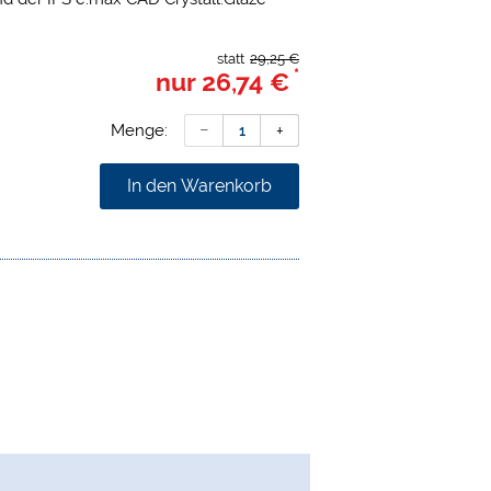
statt
29,25 €
*
nur
26,74 €
Menge:
In den Warenkorb