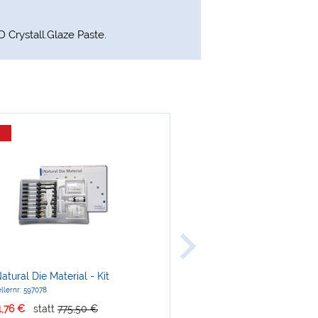
Crystall.Glaze Paste.
-14 %
Ivoclar
tural Die Material - Kit
IvoBase® Hybrid Kit
llernr: 597078
Herstellernr: 628883AN
1,76 €
statt
775,50 €
nur
224,00 €
statt
262,50 