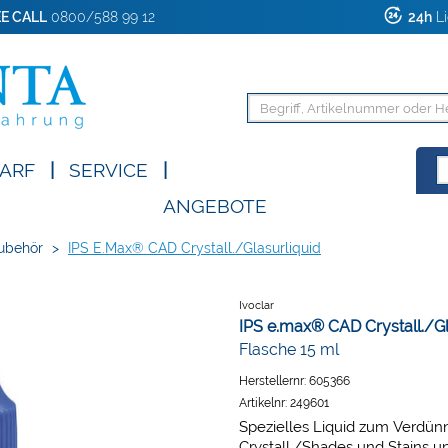
E CALL
0800/588 99 12
24h
Li
ARF
|
SERVICE
|
ANGEBOTE
ubehör
>
IPS E.max® CAD Crystall./Glasurliquid
Ivoclar
IPS e.max® CAD Crystall./Gl
Flasche 15 ml
Herstellernr:
605366
Artikelnr:
249601
Spezielles Liquid zum Verdün
Crystall./Shades und Stains u