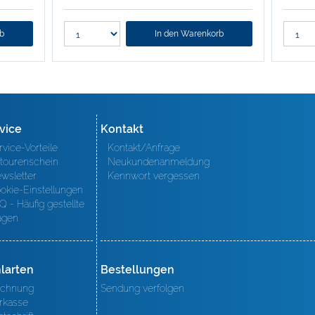
rb
In den Warenkorb
vice
Kontakt
rvice-Vorteile
Kontakt/Anfrage
tourenschein
Neukundenanmeldung
wsletter
Kennwort vergessen
okie-Einstellungen
Q - Häufig gestellte
agen
larten
Bestellungen
chnung
Sendung verfolgen
rkasse