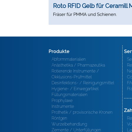
Roto RFID Gelb für Ceramill M
Fräser für PMMA und Schienen.
Produkte
Ser
Abformmaterialien
Se
Anästhetika / Pharmazeutika
Re
Rotierende Instrumente /
Ne
Okklusions-Prüfmittel
Co
Desinfektions- / Reinigungsmittel
FA
Hygiene- / Einwegartikel
Fr
Füllungsmaterialien
Prophylaxe
Instrumente
Zah
Prothetik / provisorische Kronen
Röntgen
Re
Wurzelbehandlung
Vo
Zemente / Unterfüllungen
La