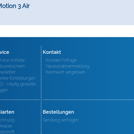
otion 3 Air
vice
Kontakt
rvice-Vorteile
Kontakt/Anfrage
tourenschein
Neukundenanmeldung
wsletter
Kennwort vergessen
okie-Einstellungen
Q - Häufig gestellte
agen
larten
Bestellungen
chnung
Sendung verfolgen
rkasse
stschrift