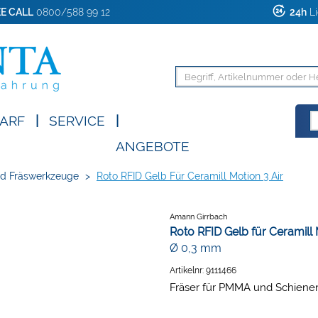
E CALL
0800/588 99 12
24h
Li
ARF
|
SERVICE
|
ANGEBOTE
d Fräswerkzeuge
>
Roto RFID Gelb Für Ceramill Motion 3 Air
Amann Girrbach
Roto RFID Gelb für Ceramill 
Ø 0,3 mm
Artikelnr:
9111466
Fräser für PMMA und Schiene