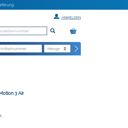
eferung
ANMELDEN
Motion 3 Air
n.