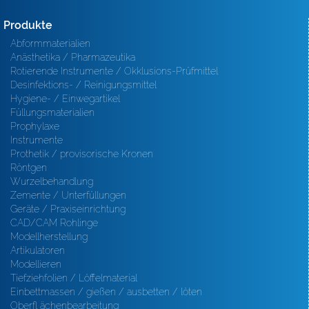
Produkte
Abformmaterialien
Anästhetika / Pharmazeutika
Rotierende Instrumente / Okklusions-Prüfmittel
Desinfektions- / Reinigungsmittel
Hygiene- / Einwegartikel
Füllungsmaterialien
Prophylaxe
Instrumente
Prothetik / provisorische Kronen
Röntgen
Wurzelbehandlung
Zemente / Unterfüllungen
Geräte / Praxiseinrichtung
CAD/CAM Rohlinge
Modellherstellung
Artikulatoren
Modellieren
Tiefziehfolien / Löffelmaterial
Einbettmassen / gießen / ausbetten / löten
Oberfl ächenbearbeitung