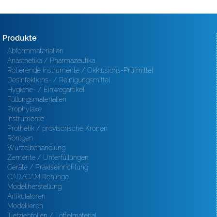
Produkte
Abformmaterialien
Anästhetika / Pharmazeutika
Rotierende Instrumente / Okklusions-Prüfmittel
Desinfektions- / Reinigungsmittel
Hygiene- / Einwegartikel
Füllungsmaterialien
Prophylaxe
Instrumente
Prothetik / provisorische Kronen
Röntgen
Wurzelbehandlung
Zemente / Unterfüllungen
Geräte / Praxiseinrichtung
CAD/CAM Rohlinge
Modellherstellung
Artikulatoren
Modellieren
Tiefziehfolien / Löffelmaterial