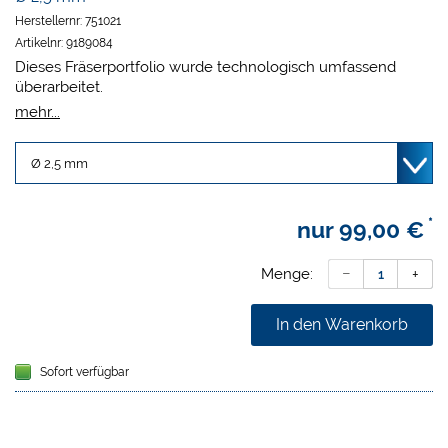
Herstellernr:
751021
Artikelnr:
9189084
Dieses Fräserportfolio wurde technologisch umfassend
überarbeitet.
Fräserwerkzeuge geeignet für Zirkonoxid, Sintermetall,
mehr...
Hybrid und Composite
Bis zu 70 % längere Standzeit
Optimierte Schneidengeometrie für noch präzisere
Resultate
Beschichtungen für maximale Langlebigkeit
*
nur
99,00 €
Geringerer Lageraufwand, weniger Investitionskosten und
reduzierte Fehleranfälligkeit
Menge:
In den Warenkorb
Sofort verfügbar