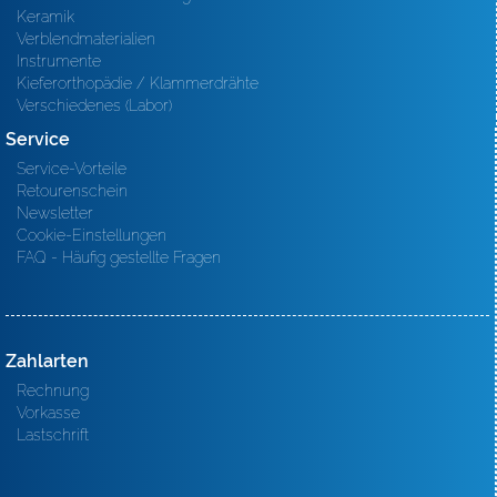
Keramik
Verblendmaterialien
Instrumente
Kieferorthopädie / Klammerdrähte
Verschiedenes (Labor)
Service
Service-Vorteile
Retourenschein
Newsletter
Cookie-Einstellungen
FAQ - Häufig gestellte Fragen
Zahlarten
Rechnung
Vorkasse
Lastschrift