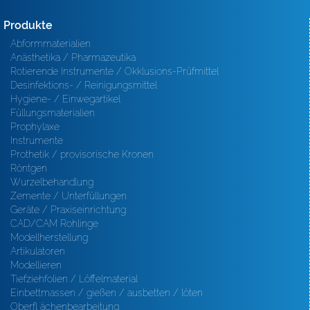
Produkte
Abformmaterialien
Anästhetika / Pharmazeutika
Rotierende Instrumente / Okklusions-Prüfmittel
Desinfektions- / Reinigungsmittel
Hygiene- / Einwegartikel
Füllungsmaterialien
Prophylaxe
Instrumente
Prothetik / provisorische Kronen
Röntgen
Wurzelbehandlung
Zemente / Unterfüllungen
Geräte / Praxiseinrichtung
CAD/CAM Rohlinge
Modellherstellung
Artikulatoren
Modellieren
Tiefziehfolien / Löffelmaterial
Einbettmassen / gießen / ausbetten / löten
Oberfl ächenbearbeitung