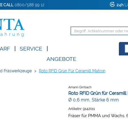
E CALL
0800/588 99 12
24h
Li
ARF
|
SERVICE
|
ANGEBOTE
d Fräswerkzeuge
>
Roto RFID Grün Für Ceramill Matron
Amann Girrbach
Roto RFID Grün für Ceramill
Ø 0,6 mm, Stärke 6 mm
Artikelnr:
9142011
Fräser für PMMA und Wachs. 