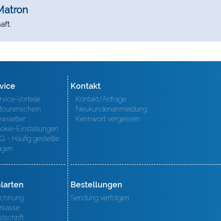
Matron
aft.
vice
Kontakt
rvice-Vorteile
Kontakt/Anfrage
tourenschein
Neukundenanmeldung
wsletter
Kennwort vergessen
okie-Einstellungen
Q - Häufig gestellte
agen
larten
Bestellungen
chnung
Sendung verfolgen
rkasse
stschrift