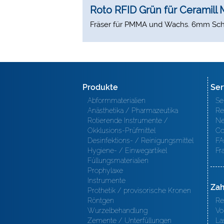
Roto RFID Grün für Ceramill 
Fräser für PMMA und Wachs. 6mm Sch
Produkte
Ser
Abformmaterialien
Se
Anästhetika / Pharmazeutika
Re
Rotierende Instrumente /
Ne
Okklusions-Prüfmittel
Co
Desinfektions- / Reinigungsmittel
FA
Hygiene- / Einwegartikel
Fr
Füllungsmaterialien
Prophylaxe
Instrumente
Zah
Prothetik / provisorische Kronen
Röntgen
Re
Wurzelbehandlung
Vo
Zemente / Unterfüllungen
La