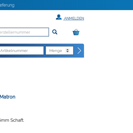
eferung
ANMELDEN
 Matron
6mm Schaft.