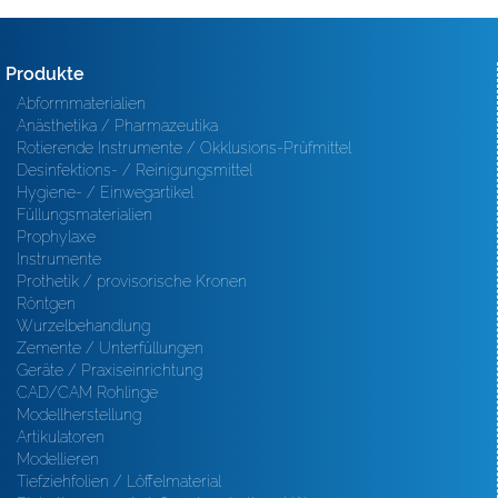
Produkte
Abformmaterialien
Anästhetika / Pharmazeutika
Rotierende Instrumente / Okklusions-Prüfmittel
Desinfektions- / Reinigungsmittel
Hygiene- / Einwegartikel
Füllungsmaterialien
Prophylaxe
Instrumente
Prothetik / provisorische Kronen
Röntgen
Wurzelbehandlung
Zemente / Unterfüllungen
Geräte / Praxiseinrichtung
CAD/CAM Rohlinge
Modellherstellung
Artikulatoren
Modellieren
Tiefziehfolien / Löffelmaterial