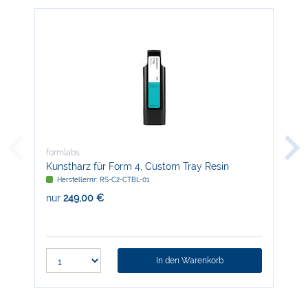
formlabs
for
Kunstharz für Form 4, Custom Tray Resin
Kun
Herstellernr: RS-C2-CTBL-01
H
nur
249,00 €
nur
In den Warenkorb