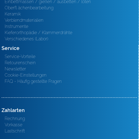
Einbettmassen / gießen / ausbetten / löten
Oberfl ächenbearbeitung
Keramik
Verblendmaterialien
Instrumente
Kieferorthopädie / Klammerdrähte
Verschiedenes (Labor)
Service
Service-Vorteile
Retourenschein
Newsletter
Cookie-Einstellungen
FAQ - Häufig gestellte Fragen
Zahlarten
Rechnung
Vorkasse
Lastschrift