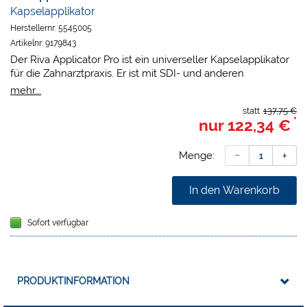
Kapselapplikator
Herstellernr:
5545005
Artikelnr:
9179843
Der Riva Applicator Pro ist ein universeller Kapselapplikator
für die Zahnarztpraxis. Er ist mit SDI- und anderen
marktführenden Glasionomer - Kapseln kompatibel. Der
mehr...
ergonomische, wartungsfreie Applikator hält einem Fall aus
statt
137,75 €
bis zu 1,5 Metern Höhe stand und benötigt keine
*
nur
122,34 €
Schmierung. Er ist voll autoklavierbar und leicht zu reinigen.
Menge:
In den Warenkorb
Sofort verfügbar
PRODUKTINFORMATION