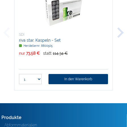
SDI
SDI
riva star, Kaspeln - Set
pol
Herstellernr: 8800505
H
nur
73,58 €
statt
114,34 €
nur
In den Warenkorb
Produkte
Abformmaterialien