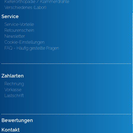
Kieferorthopädie / Klammerdrähte
Verschiedenes (Labor)
Service
Service-Vorteile
Retourenschein
Newsletter
Cookie-Einstellungen
FAQ - Häufig gestellte Fragen
Zahlarten
Rechnung
Vorkasse
Lastschrift
Bewertungen
Kontakt