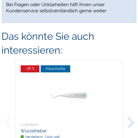
Bei Fragen oder Unklarheiten hilft Ihnen unser
Kundenservice selbstverständlich gerne weiter.
Das könnte Sie auch
interessieren:
-78 %
Hausmarke
-
Cybertech
Cyb
Wurzelheber
Com
App
Herstellernr: C900-3416
H