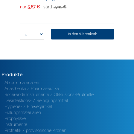
nur
5,87 €
statt
27,11 €
nur
In den Warenkorb
Produkte
Abformmaterialien
Anästhetika / Pharmazeutika
Rotierende Instrumente / Okklusions-Prüfmittel
Desinfektions- / Reinigungsmittel
Hygiene- / Einwegartikel
Füllungsmaterialien
Prophylaxe
Instrumente
Prothetik / provisorische Kronen