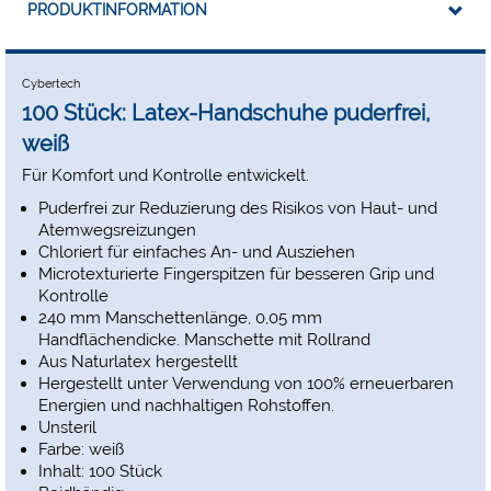
Unsere erfolgreichen Eigenmarken DE Healthcare und
PRODUKTINFORMATION
Cybertech präsentieren sich künftig in einem neuen,
modernen Markenauftritt. Mit zeitgemäßem
Verpackungsdesign sowie punktuell angepassten
Cybertech
Produktnamen und Artikelnummern wird unser Sortiment
100 Stück: Latex-Handschuhe puderfrei,
noch übersichtlicher, frischer und attraktiver.
weiß
Das Wichtigste für Sie
:
Produktinhalt, Rezepturen und die
gewohnt hohe Qualität bleiben vollständig unverändert. Sie
Für Komfort und Kontrolle entwickelt.
erhalten weiterhin exakt die Produkte, auf die Sie sich
verlassen.
Puderfrei zur Reduzierung des Risikos von Haut- und
Während der Umstellungsphase liefern wir Artikel sowohl
Atemwegsreizungen
im bisherigen als auch im neuen Design aus, um die
Chloriert für einfaches An- und Ausziehen
durchgehende Verfügbarkeit sicherzustellen. Entdecken Sie
Microtexturierte Fingerspitzen für besseren Grip und
die neue Optik unserer Eigenmarken – mit der bewährten
Kontrolle
Qualität und Zuverlässigkeit, die Sie kennen, bequem in
240 mm Manschettenlänge, 0,05 mm
unserem Webshop bestellbar.
Handflächendicke. Manschette mit Rollrand
Bei Fragen oder Unklarheiten hilft Ihnen unser
Aus Naturlatex hergestellt
Kundenservice selbstverständlich gerne weiter.
Hergestellt unter Verwendung von 100% erneuerbaren
Energien und nachhaltigen Rohstoffen.
Unsteril
Farbe: weiß
Inhalt: 100 Stück