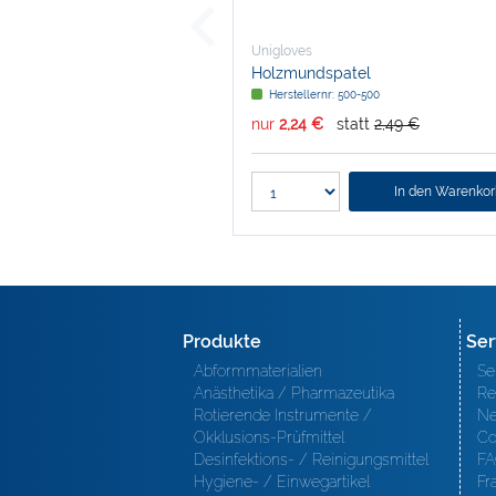
Unigloves
Holzmundspatel
Herstellernr: 500-500
nur
2,24 €
statt
2,49 €
In den Warenko
Produkte
Ser
Abformmaterialien
Se
Anästhetika / Pharmazeutika
Re
Rotierende Instrumente /
Ne
Okklusions-Prüfmittel
Co
Desinfektions- / Reinigungsmittel
FA
Hygiene- / Einwegartikel
Fr