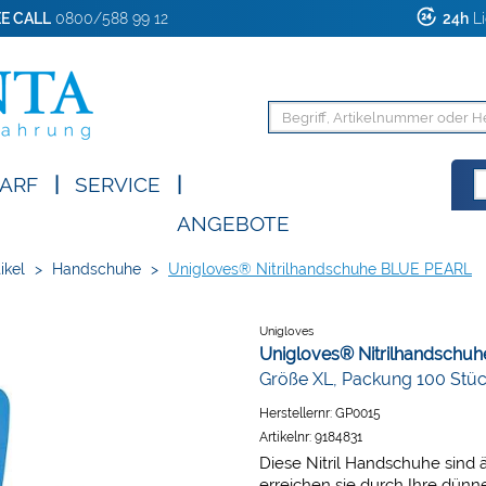
E CALL
0800/588 99 12
24h
Li
ARF
|
SERVICE
|
ANGEBOTE
ikel
>
Handschuhe
>
Unigloves® Nitrilhandschuhe BLUE PEARL
Unigloves
Unigloves® Nitrilhandschu
Größe XL, Packung 100 Stü
Herstellernr:
GP0015
Artikelnr:
9184831
Diese Nitril Handschuhe sind ä
erreichen sie durch Ihre dünn