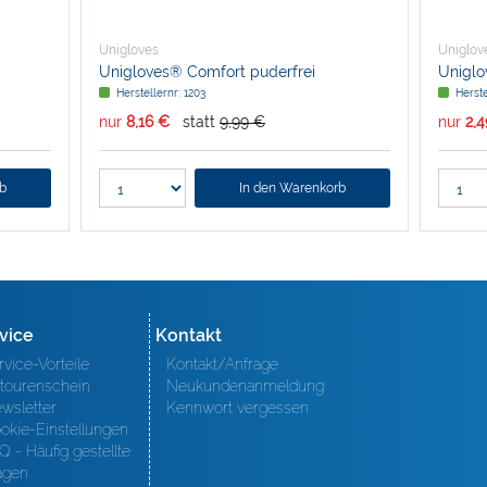
Unigloves
Uniglov
Unigloves® Comfort puderfrei
Uniglo
Herstellernr: 1203
Herst
nur
8,16 €
statt
9,99 €
nur
2,
rb
In den Warenkorb
vice
Kontakt
rvice-Vorteile
Kontakt/Anfrage
tourenschein
Neukundenanmeldung
wsletter
Kennwort vergessen
okie-Einstellungen
Q - Häufig gestellte
agen