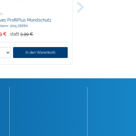
es
Unigloves
ves ProfilPlus Mundschutz
Unigloves® Safetec Latex
puderfrei
ellernr: 2005 GREEN
Herstellernr: GS0014
49 €
statt
5,99 €
nur
7,59 €
statt
8,00 €
In den Warenkorb
In den W