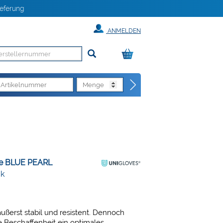
eferung
ANMELDEN
he BLUE PEARL
ck
ußerst stabil und resistent. Dennoch
e Beschaffenheit ein optimales