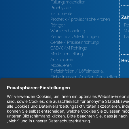
Füllungsmaterialien
Prophylaxe
Instrumente
Zah
Prothetik / provisorische Kronen
Röntgen
Re
Wurzelbehandlung
Vo
Zemente / Unterfüllungen
La
Geräte / Praxiseinrichtung
CAD/CAM Rohlinge
Modellherstellung
Artikulatoren
Be
Modellieren
Tiefziehfolien / Löffelmaterial
Einbettmassen / gießen / ausbetten
/ löten
Oberfl ächenbearbeitung
Keramik
Verblendmaterialien
Instrumente
Kieferorthopädie / Klammerdrähte
Verschiedenes (Labor)