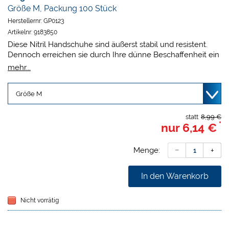
Größe M, Packung 100 Stück
Herstellernr:
GP0123
Artikelnr:
9183850
Diese Nitril Handschuhe sind äußerst stabil und resistent.
Dennoch erreichen sie durch Ihre dünne Beschaffenheit ein
optimales Tastgefühl.
mehr...
Unsteril
Puderfrei
Rollrand
Mikrogeraute Fingerspitzen
Hergestellt nach EN 455, EN 374
statt
8,99 €
*
nur
6,14 €
Menge:
In den Warenkorb
Nicht vorrätig