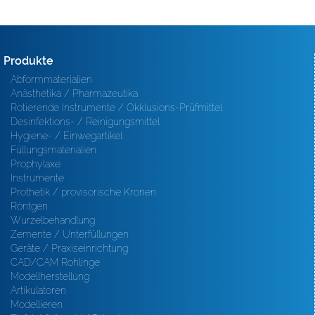
Produkte
Abformmaterialien
Anästhetika / Pharmazeutika
Rotierende Instrumente / Okklusions-Prüfmittel
Desinfektions- / Reinigungsmittel
Hygiene- / Einwegartikel
Füllungsmaterialien
Prophylaxe
Instrumente
Prothetik / provisorische Kronen
Röntgen
Wurzelbehandlung
Zemente / Unterfüllungen
Geräte / Praxiseinrichtung
CAD/CAM Rohlinge
Modellherstellung
Artikulatoren
Modellieren