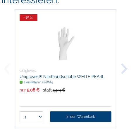
-15 %
-
Unigloves
Uni
Unigloves® Nitrilhandschuhe WHITE PEARL
Uni
Herstellernr: GP0024
H
nur
5,08 €
statt
5,99 €
nur
In den Warenkorb