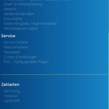
Oberfl ächenbearbeitung
Keramik
Verblendmaterialien
Instrumente
Kieferorthopädie / Klammerdrähte
Verschiedenes (Labor)
Service
Service-Vorteile
Retourenschein
Newsletter
Cookie-Einstellungen
FAQ - Häufig gestellte Fragen
Zahlarten
Rechnung
Vorkasse
Lastschrift