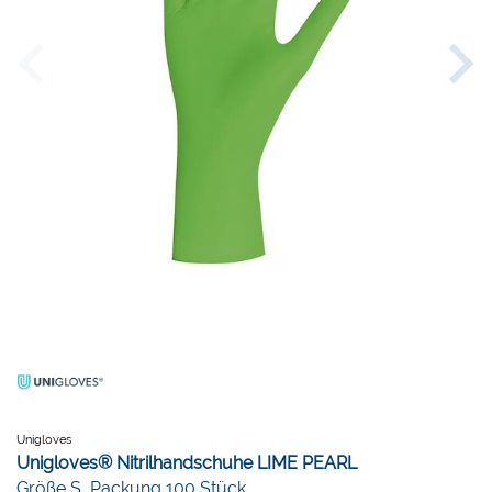
Unigloves
Unigloves® Nitrilhandschuhe LIME PEARL
Größe S, Packung 100 Stück