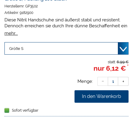
Herstellernr:
GP3502
Artikelnr:
9182900
Diese Nitril Handschuhe sind äußerst stabil und resistent.
Dennoch erreichen sie durch Ihre dünne Beschaffenheit ein
optimales Tastgefühl.
mehr...
Grün
Unsteril
Puderfrei
Rollrand
Mikrogeraute Fingerspitzen
statt
6,99 €
*
nur
6,12 €
Hergestellt nach EN 455, EN 374
Menge:
In den Warenkorb
Sofort verfügbar