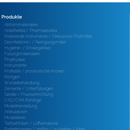
Produkte
Abformmaterialien
Anästhetika / Pharmazeutika
Rotierende Instrumente / Okklusions-Prüfmittel
Desinfektions- / Reinigungsmittel
Hygiene- / Einwegartikel
Füllungsmaterialien
Prophylaxe
Instrumente
Prothetik / provisorische Kronen
Röntgen
Wurzelbehandlung
Zemente / Unterfüllungen
Geräte / Praxiseinrichtung
CAD/CAM Rohlinge
Modellherstellung
Artikulatoren
Modellieren
Tiefziehfolien / Löffelmaterial
Einbettmassen / gießen / ausbetten / löten