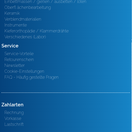
Einbettmassen / gießen / ausbetten / löten
Oberfl ächenbearbeitung
Keramik
Verblendmaterialien
Instrumente
Kieferorthopädie / Klammerdrähte
Verschiedenes (Labor)
Service
Service-Vorteile
Retourenschein
Newsletter
Cookie-Einstellungen
FAQ - Häufig gestellte Fragen
Zahlarten
Rechnung
Vorkasse
Lastschrift