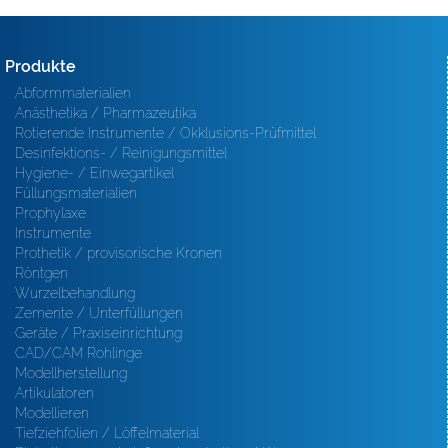
Produkte
Abformmaterialien
Anästhetika / Pharmazeutika
Rotierende Instrumente / Okklusions-Prüfmittel
Desinfektions- / Reinigungsmittel
Hygiene- / Einwegartikel
Füllungsmaterialien
Prophylaxe
Instrumente
Prothetik / provisorische Kronen
Röntgen
Wurzelbehandlung
Zemente / Unterfüllungen
Geräte / Praxiseinrichtung
CAD/CAM Rohlinge
Modellherstellung
Artikulatoren
Modellieren
Tiefziehfolien / Löffelmaterial