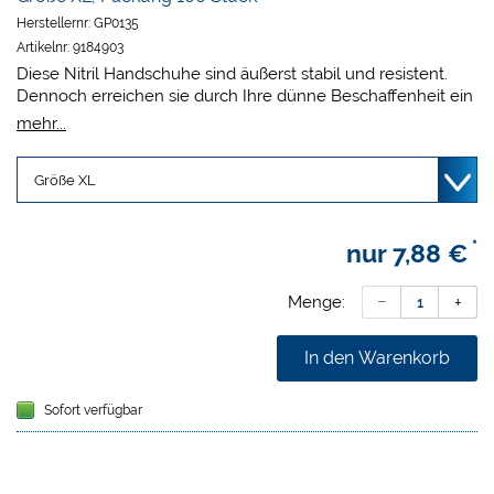
Herstellernr:
GP0135
Artikelnr:
9184903
Diese Nitril Handschuhe sind äußerst stabil und resistent.
Dennoch erreichen sie durch Ihre dünne Beschaffenheit ein
optimales Tastgefühl.
mehr...
Unsteril
Puderfrei
Rollrand
Mikrogeraute Fingerspitzen
Hergestellt nach EN 455, EN 374
*
nur
7,88 €
Menge:
In den Warenkorb
Sofort verfügbar