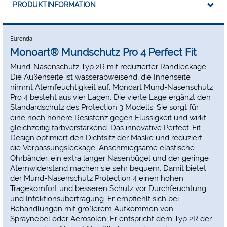
PRODUKTINFORMATION
Glasfaser, ohne Kupfer und ohne Nickel hergestellt.
Euronda
Monoart® Mundschutz Pro 4 Perfect Fit
Mund-Nasenschutz Typ 2R mit reduzierter Randleckage.
Die Außenseite ist wasserabweisend, die Innenseite
nimmt Atemfeuchtigkeit auf. Monoart Mund-Nasenschutz
Pro 4 besteht aus vier Lagen. Die vierte Lage ergänzt den
Standardschutz des Protection 3 Modells. Sie sorgt für
eine noch höhere Resistenz gegen Flüssigkeit und wirkt
gleichzeitig farbverstärkend. Das innovative Perfect-Fit-
Design optimiert den Dichtsitz der Maske und reduziert
die Verpassungsleckage. Anschmiegsame elastische
Ohrbänder, ein extra langer Nasenbügel und der geringe
Atemwiderstand machen sie sehr bequem. Damit bietet
der Mund-Nasenschutz Protection 4 einen hohen
Tragekomfort und besseren Schutz vor Durchfeuchtung
und Infektionsübertragung. Er empfiehlt sich bei
Behandlungen mit größerem Aufkommen von
Spraynebel oder Aerosolen. Er entspricht dem Typ 2R der