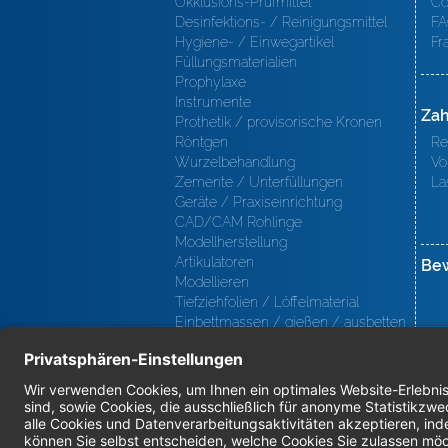
Okklusions-Prüfmittel
Co
Desinfektions- / Reinigungsmittel
FA
Hygiene- / Einwegartikel
Fr
Füllungsmaterialien
Prophylaxe
Instrumente
Zah
Prothetik / provisorische Kronen
Röntgen
Re
Wurzelbehandlung
Vo
Zemente / Unterfüllungen
La
Geräte / Praxiseinrichtung
CAD/CAM Rohlinge
Modellherstellung
Artikulatoren
Be
Modellieren
Tiefziehfolien / Löffelmaterial
Einbettmassen / gießen / ausbetten
/ löten
Oberfl ächenbearbeitung
Keramik
Verblendmaterialien
Instrumente
Kieferorthopädie / Klammerdrähte