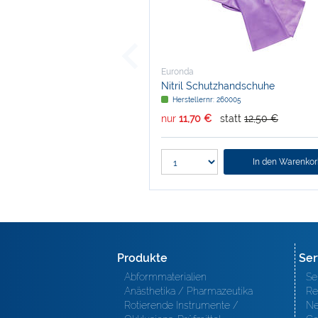
Euronda
Nitril Schutzhandschuhe
Herstellernr: 260005
nur
11,70 €
statt
12,50 €
In den Warenko
Produkte
Ser
Abformmaterialien
Se
Anästhetika / Pharmazeutika
Re
Rotierende Instrumente /
Ne