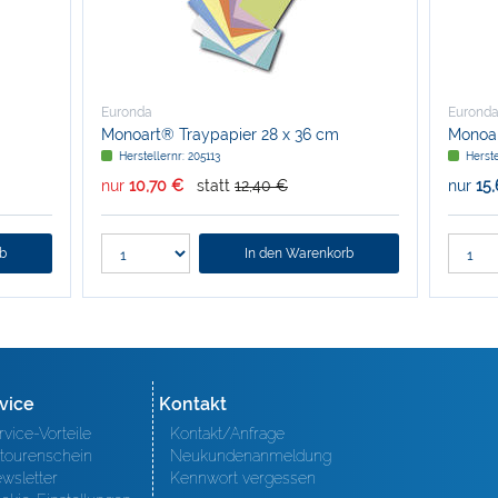
Euronda
Eurond
Monoart® Traypapier 28 x 36 cm
Monoar
Herstellernr: 205113
Herste
nur
10,70 €
statt
12,40 €
nur
15
rb
In den Warenkorb
vice
Kontakt
rvice-Vorteile
Kontakt/Anfrage
tourenschein
Neukundenanmeldung
wsletter
Kennwort vergessen