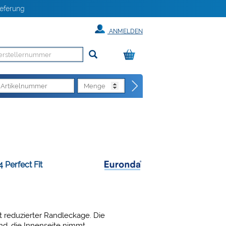
eferung
ANMELDEN
Perfect Fit
reduzierter Randleckage. Die
nd, die Innenseite nimmt