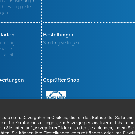
okie-Einstellungen
Q - Häufig gestellte
agen
larten
Bestellungen
chnung
Sendung verfolgen
rkasse
stschrift
wertungen
Geprüfter Shop