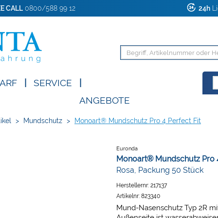
E CALL
0800/588 99 12
24h
Li
ARF
|
SERVICE
|
ANGEBOTE
ikel
>
Mundschutz
>
Monoart® Mundschutz Pro 4 Perfect Fit
Euronda
Monoart® Mundschutz Pro 4 
Rosa, Packung 50 Stück
Herstellernr:
217137
Artikelnr:
823340
Mund-Nasenschutz Typ 2R mit 
Außenseite ist wasserabweise