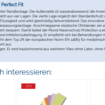
Perfect Fit
ter Randleckage. Die Außenseite ist wasserabweisend, die Innen
t aus vier Lagen. Die vierte Lage ergänzt den Standardschutz de
lüssigkeit und wirkt gleichzeitig farbverstärkend. Das innovative
e Verpassungsleckage. Anschmiegsame elastische Ohrbänder, ein 
ehr bequem. Damit bietet der Mund-Nasenschutz Protection 4 e
und Infektionsübertragung. Er empfiehlt sich bei Behandlunge
icht dem Typ 2R der europäischen Norm EN 14683 für medizinisch
ent aus.
rgen. Er wird hautschonend aus weichem Vlies ohne Latex, ohne 
 interessieren:
-13 %