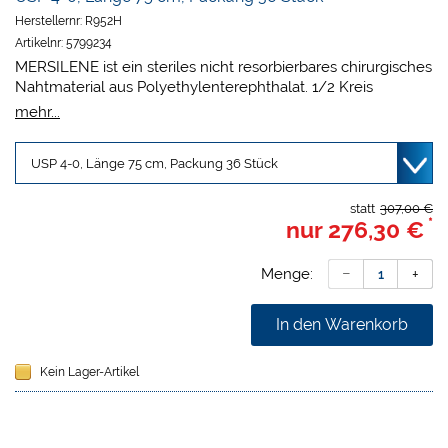
Herstellernr:
R952H
Artikelnr:
5799234
MERSILENE ist ein steriles nicht resorbierbares chirurgisches
Nahtmaterial aus Polyethylenterephthalat. 1/2 Kreis
schneidende Rundkörper Nadel.
mehr...
statt
307,00 €
*
nur
276,30 €
Menge:
In den Warenkorb
Kein Lager-Artikel