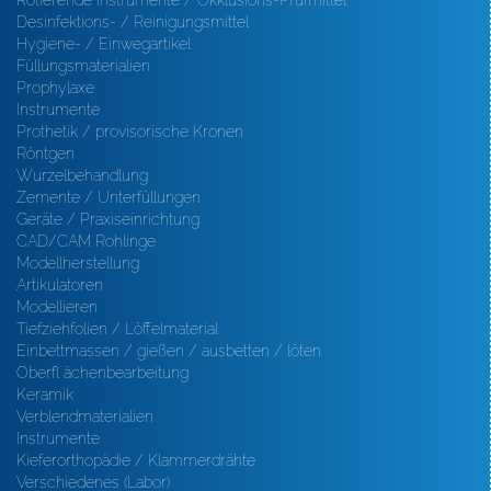
Rotierende Instrumente / Okklusions-Prüfmittel
Desinfektions- / Reinigungsmittel
Hygiene- / Einwegartikel
Füllungsmaterialien
Prophylaxe
Instrumente
Prothetik / provisorische Kronen
Röntgen
Wurzelbehandlung
Zemente / Unterfüllungen
Geräte / Praxiseinrichtung
CAD/CAM Rohlinge
Modellherstellung
Artikulatoren
Modellieren
Tiefziehfolien / Löffelmaterial
Einbettmassen / gießen / ausbetten / löten
Oberfl ächenbearbeitung
Keramik
Verblendmaterialien
Instrumente
Kieferorthopädie / Klammerdrähte
Verschiedenes (Labor)