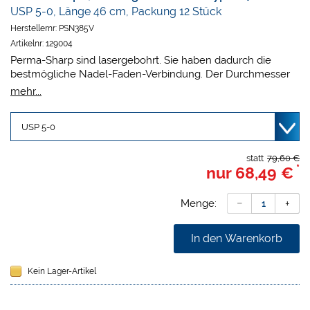
USP 5-0, Länge 46 cm, Packung 12 Stück
Herstellernr:
PSN385V
Artikelnr:
129004
Perma-Sharp sind lasergebohrt. Sie haben dadurch die
bestmögliche Nadel-Faden-Verbindung. Der Durchmesser
der Nadel ist der Stärke des Nahtmaterials angepasst. Der
mehr...
Übergang von Nadel zu Faden ist fließend, dadurch ist
atraumatisches Fadenlegen möglich. 3/8 Kreis schneidende
Rückstichnadel.
statt
79,60 €
*
nur
68,49 €
Menge:
In den Warenkorb
Kein Lager-Artikel