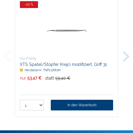
-10 %
-
Hu-Friedy
Hu-
XTS Spatel/Stopfer Krejci modifiziert, Griff 31
Min
matt
Herstellernr: TNPLGKR1M
H
nur
53,47 €
statt
59,40 €
nur
In den Warenkorb