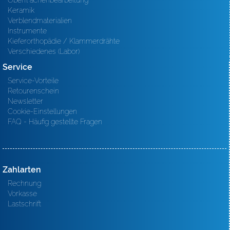
Oberfl ächenbearbeitung
Keramik
Verblendmaterialien
Instrumente
Kieferorthopädie / Klammerdrähte
Verschiedenes (Labor)
Service
Service-Vorteile
Retourenschein
Newsletter
Cookie-Einstellungen
FAQ - Häufig gestellte Fragen
Zahlarten
Rechnung
Vorkasse
Lastschrift